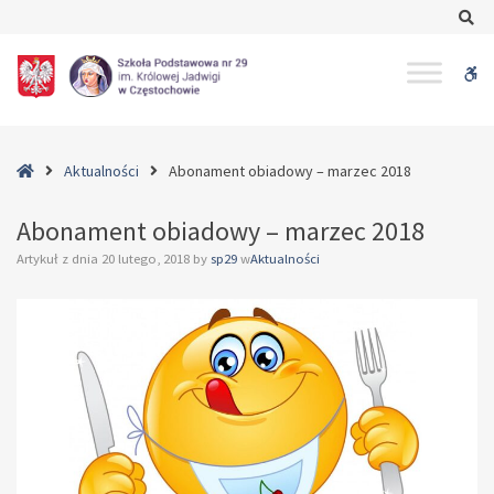
–
Se
Abonament
obiadowy
W
–
marzec
bu
2018
Home
Aktualności
Abonament obiadowy – marzec 2018
Abonament obiadowy – marzec 2018
Artykuł z dnia
20 lutego, 2018
by
sp29
w
Aktualności