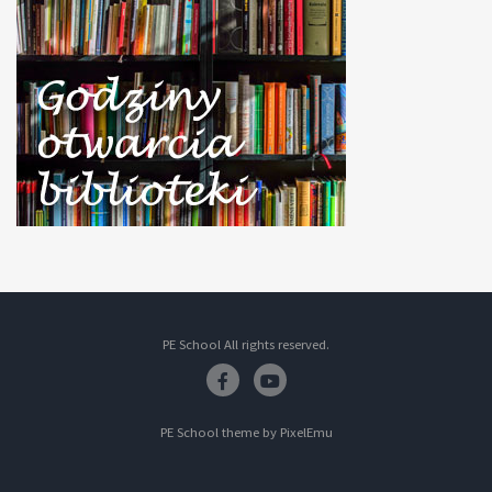
PE School All rights reserved.
Facebook
Youtube
PE School theme by
PixelEmu