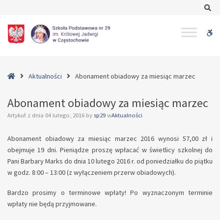
–
Se
Abonament
obiadowy
W
za
miesiąc
bu
marzec
Home
Aktualności
Abonament obiadowy za miesiąc marzec
Abonament obiadowy za miesiąc marzec
Artykuł z dnia
04 lutego, 2016
by
sp29
w
Aktualności
Abonament obiadowy za miesiąc marzec 2016 wynosi 57,00 zł i
obejmuje 19 dni. Pieniądze proszę wpłacać w świetlicy szkolnej do
Pani Barbary Marks do dnia 10 lutego 2016 r. od poniedziałku do piątku
w godz. 8:00 – 13:00 (z wyłączeniem przerw obiadowych).
Bardzo prosimy o terminowe wpłaty! Po wyznaczonym terminie
wpłaty nie będą przyjmowane.