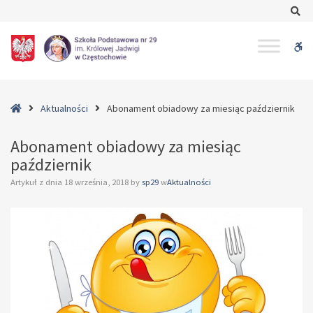
–
Se
Abonament
obiadowy
W
za
miesiąc
bu
październik
Home
Aktualności
Abonament obiadowy za miesiąc październik
Abonament obiadowy za miesiąc
październik
Artykuł z dnia
18 września, 2018
by
sp29
w
Aktualności