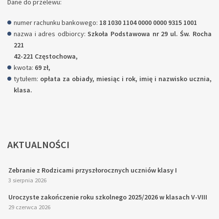
Dane do przelewu:
numer rachunku bankowego:
18 1030 1104 0000 0000 9315 1001
nazwa i adres odbiorcy:
Szkoła Podstawowa nr 29 ul. Św. Rocha
221
42-221 Częstochowa,
kwota:
69 zł,
tytułem:
opłata za obiady, miesiąc i rok, imię i nazwisko ucznia,
klasa.
AKTUALNOŚCI
Zebranie z Rodzicami przyszłorocznych uczniów klasy I
3 sierpnia 2026
Uroczyste zakończenie roku szkolnego 2025/2026 w klasach V-VIII
29 czerwca 2026