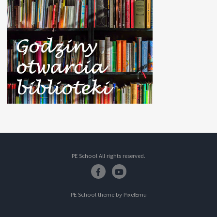
PE School All rights reserved.
Facebook
Youtube
PE School theme by
PixelEmu