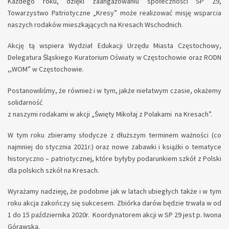
Każdego roku, dzięki zaangażowaniu społeczności SP 29,
Towarzystwo Patriotyczne „Kresy” może realizować misję wsparcia
naszych rodaków mieszkających na Kresach Wschodnich.
Akcję tą wspiera Wydział Edukacji Urzędu Miasta Częstochowy,
Delegatura Śląskiego Kuratorium Oświaty w Częstochowie oraz RODN
,,WOM” w Częstochowie.
Postanowiliśmy, że również i w tym, jakże niełatwym czasie, okażemy
solidarność
z naszymi rodakami w akcji „Święty Mikołaj z Polakami na Kresach”.
W tym roku zbieramy słodycze z dłuższym terminem ważności (co
najmniej do stycznia 2021r.) oraz nowe zabawki i książki o tematyce
historyczno – patriotycznej, które byłyby podarunkiem szkół z Polski
dla polskich szkół na Kresach.
Wyrażamy nadzieję, że podobnie jak w latach ubiegłych także i w tym
roku akcja zakończy się sukcesem. Zbiórka darów będzie trwała w od
1 do 15 października 2020r. Koordynatorem akcji w SP 29 jest p. Iwona
Górawska.