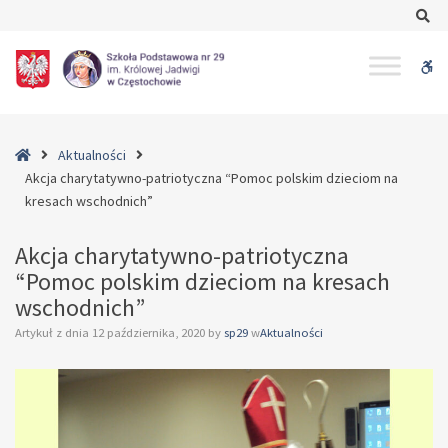
–
Se
Akcja
charytatywno-
W
patriotyczna
“Pomoc
bu
polskim
dzieciom
Home
Aktualności
na
Akcja charytatywno-patriotyczna “Pomoc polskim dzieciom na
kresach
kresach wschodnich”
wschodnich”
Akcja charytatywno-patriotyczna
“Pomoc polskim dzieciom na kresach
wschodnich”
Artykuł z dnia
12 października, 2020
by
sp29
w
Aktualności