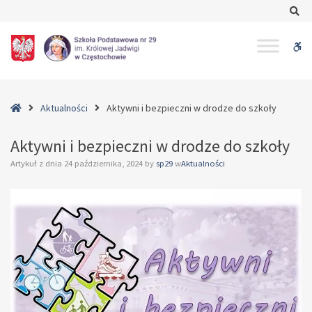
–
Se
Aktywni
i
W
bezpieczni
w
bu
drodze
do
Home
Aktualności
Aktywni i bezpieczni w drodze do szkoły
szkoły
Aktywni i bezpieczni w drodze do szkoły
Artykuł z dnia
24 października, 2024
by
sp29
w
Aktualności