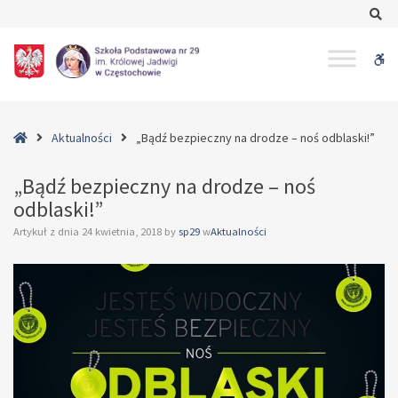
–
Se
„Bądź
bezpieczny
W
na
drodze
bu
–
noś
Home
Aktualności
„Bądź bezpieczny na drodze – noś odblaski!”
odblaski!”
„Bądź bezpieczny na drodze – noś
odblaski!”
Artykuł z dnia
24 kwietnia, 2018
by
sp29
w
Aktualności