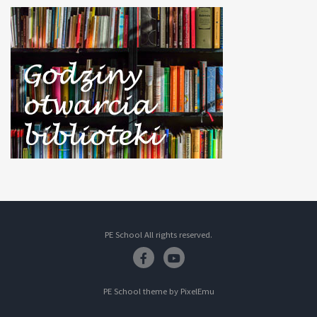
PE School All rights reserved.
Facebook
Youtube
PE School theme by
PixelEmu