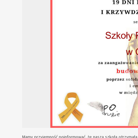
Mamy przyjemność poinformować, że nasza szkoła otrzymała c