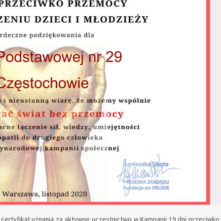
ertyfikat uznania za aktywne uczestnictwo w Kampanii 19 dni przeciwko