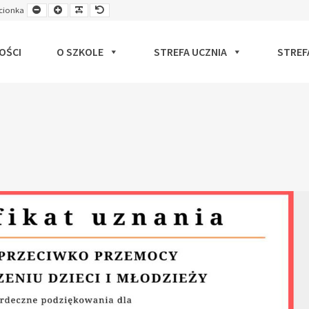
Smaller
Larger
Readable
Default
cionka
ut
Font
Font
Font
Font
OŚCI
O SZKOLE
STREFA UCZNIA
STREF