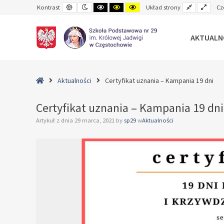
Default
Night
Black
Black
Yellow
Fixed
Wide
Kontrast
Układ strony
Cz
contrast
contrast
and
and
and
layout
layo
White
Yellow
Black
contrast
contrast
contrast
AKTUALN
–
Certyfikat
Home
Aktualności
Certyfikat uznania – Kampania 19 dni
uznania
–
Certyfikat uznania – Kampania 19 dni
Kampania
Artykuł z dnia
29 marca, 2021
by
sp29
w
Aktualności
19
dni