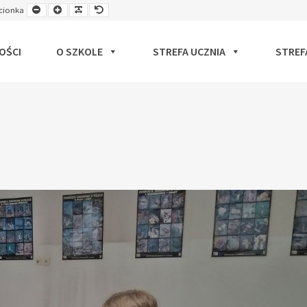
Smaller
Larger
Readable
Default
cionka
ut
Font
Font
Font
Font
OŚCI
O SZKOLE
STREFA UCZNIA
STREF