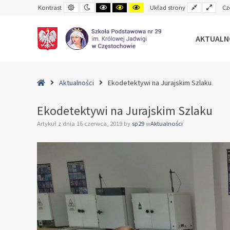
Default
Night
Black
Black
Yellow
Fixed
Wide
Kontrast
Układ strony
Cz
contrast
contrast
and
and
and
layout
layo
White
Yellow
Black
contrast
contrast
contrast
AKTUALN
–
Ekodetektywi
Home
Aktualności
Ekodetektywi na Jurajskim Szlaku
na
Jurajskim
Ekodetektywi na Jurajskim Szlaku
Szlaku
Artykuł z dnia
16 czerwca, 2019
by
sp29
w
Aktualności