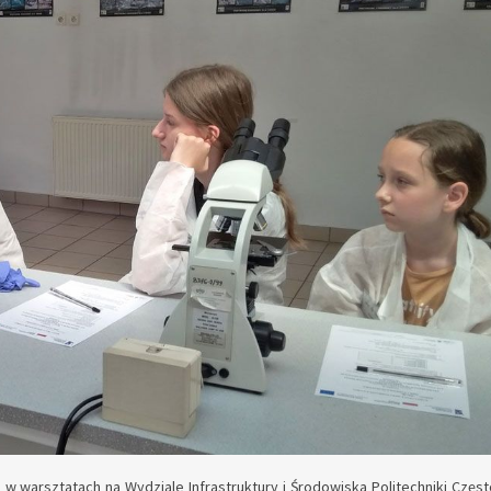
i w warsztatach na Wydziale Infrastruktury i Środowiska Politechniki Częs