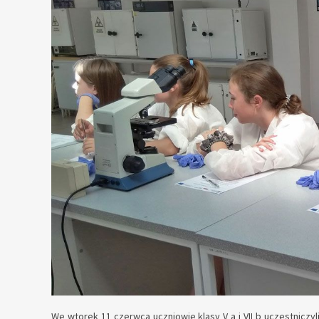
We wtorek 11 czerwca uczniowie klasy V a i VII b uczestniczyl