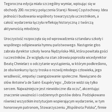
Tegoroczna edycja miała szczególny wymiar, wpisując się w
obchody 200. rocznicy połączenia Starej i Nowej Częstochowy. Idea
jedności i budowania wspólnoty towarzyszyła uczestnikom, a
całość wydarzenia łączyła refleksję historyczną z twórczą
aktywnością młodzieży.
Uroczystość rozpoczęła się od wprowadzenia sztandaru szkoły i
wspólnego odśpiewania hymnu państwowego. Następnie głos
zabrała dyrektor szkoły Iwona Nędzyńska-Mól, która powitała gości
i uczestników. Ze względu na stan zdrowia poprosiła wicedyrektor
Beatę Chmielarz o odczytanie wystąpienia, w którym podkreślono,
że oba konkursy łączy troska o rozwój młodego człowieka, jego
wrażliwość, empatię i zaangażowanie społeczne. Nawiązano do
słów Antoine’a de Saint-Exupéry’ego: „Dobrze widzi się tylko
sercem. Najważniejsze jest niewidoczne dla oczu”, akcentując
znaczenie uważności i codziennych gestów dobra. Podziękowano
również wszystkim instytucjom wspierającym wydarzenie, w tym
honorowym patronom, Stowarzyszeniu „Wspólnota Polska”, firmie