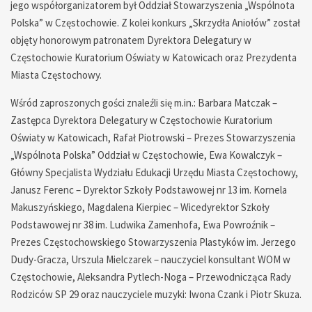
jego współorganizatorem był Oddział Stowarzyszenia „Wspólnota
Polska” w Częstochowie. Z kolei konkurs „Skrzydła Aniołów” został
objęty honorowym patronatem Dyrektora Delegatury w
Częstochowie Kuratorium Oświaty w Katowicach oraz Prezydenta
Miasta Częstochowy.
Wśród zaproszonych gości znaleźli się m.in.: Barbara Matczak –
Zastępca Dyrektora Delegatury w Częstochowie Kuratorium
Oświaty w Katowicach, Rafał Piotrowski – Prezes Stowarzyszenia
„Wspólnota Polska” Oddział w Częstochowie, Ewa Kowalczyk –
Główny Specjalista Wydziału Edukacji Urzędu Miasta Częstochowy,
Janusz Ferenc – Dyrektor Szkoły Podstawowej nr 13 im. Kornela
Makuszyńskiego, Magdalena Kierpiec – Wicedyrektor Szkoły
Podstawowej nr 38 im. Ludwika Zamenhofa, Ewa Powroźnik –
Prezes Częstochowskiego Stowarzyszenia Plastyków im. Jerzego
Dudy-Gracza, Urszula Mielczarek – nauczyciel konsultant WOM w
Częstochowie, Aleksandra Pytlech-Noga – Przewodnicząca Rady
Rodziców SP 29 oraz nauczyciele muzyki: Iwona Czank i Piotr Skuza.