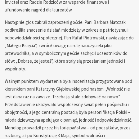
Invictel oraz Radzie Rodziców za wsparcie finansowe i
ufundowanie nagród dla laureatów.
Następnie głos zabrali zaproszeni goście. Pani Barbara Matczak
podkreśliła znaczenie działań młodzieży w zakresie patriotyzmu i
odpowiedzialności społecznej. Pan Rafał Piotrowski, nawiązując do
„Małego Księcia”, zwrócił uwagę na rolę nauczyciela jako
przewodnika, a w symbolicznym geście zachęcił uczestników do
słów: „Dobrze, że jesteś”, które stały się przesłaniem jedności i
wspólnoty.
Ważnym punktem wydarzenia była inscenizacja przygotowana pod
kierunkiem pani Katarzyny Głębiewskiej pod hasłem: „Wolność nie
jest dana raz na zawsze. Trzeba ją stale zdobywać na nowo”.
Przedstawienie ukazywało współczesny świat pełen pośpiechu i
obojętności, a jego centralną postacią była personifikacja Polski –
młoda dziewczyna apelująca o pamięć, jedność i odpowiedzialność.
Monolog prowadził przez historię państwa – od początków, przez
rozbiory, aż po Konstytucję 3 Maja, symbol wolności i