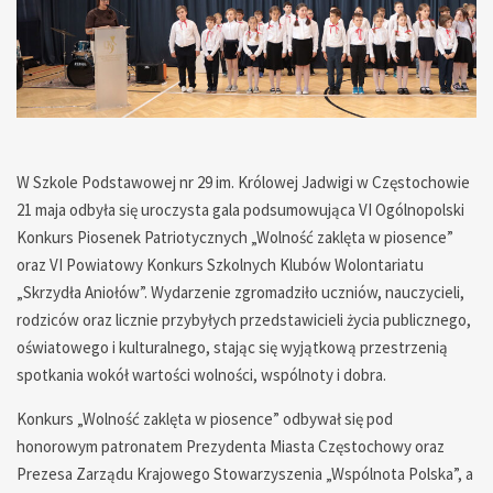
— — — — — — — — — — — — — — —
W Szkole Podstawowej nr 29 im. Królowej Jadwigi w Częstochowie
21 maja odbyła się uroczysta gala podsumowująca VI Ogólnopolski
Konkurs Piosenek Patriotycznych „Wolność zaklęta w piosence”
oraz VI Powiatowy Konkurs Szkolnych Klubów Wolontariatu
„Skrzydła Aniołów”. Wydarzenie zgromadziło uczniów, nauczycieli,
rodziców oraz licznie przybyłych przedstawicieli życia publicznego,
oświatowego i kulturalnego, stając się wyjątkową przestrzenią
spotkania wokół wartości wolności, wspólnoty i dobra.
Konkurs „Wolność zaklęta w piosence” odbywał się pod
honorowym patronatem Prezydenta Miasta Częstochowy oraz
Prezesa Zarządu Krajowego Stowarzyszenia „Wspólnota Polska”, a