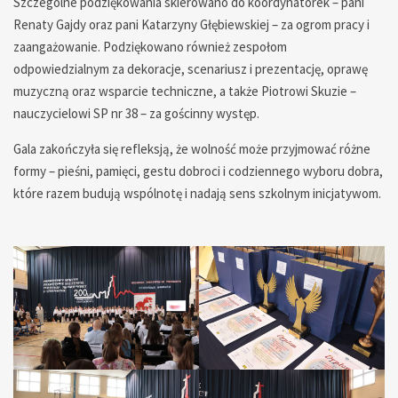
Szczególne podziękowania skierowano do koordynatorek – pani
Renaty Gajdy oraz pani Katarzyny Głębiewskiej – za ogrom pracy i
zaangażowanie. Podziękowano również zespołom
odpowiedzialnym za dekoracje, scenariusz i prezentację, oprawę
muzyczną oraz wsparcie techniczne, a także Piotrowi Skuzie –
nauczycielowi SP nr 38 – za gościnny występ.
Gala zakończyła się refleksją, że wolność może przyjmować różne
formy – pieśni, pamięci, gestu dobroci i codziennego wyboru dobra,
które razem budują wspólnotę i nadają sens szkolnym inicjatywom.