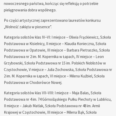
nowoczesnego państwa, kończąc się refleksją o potrzebie
pielęgnowania dobra wspólnego.
Po części artystycznej zaprezentowano laureatów konkursu
„Wolność zaklęta w piosence”.
Kategoria solistów klas IV–VI: I miejsce – Oliwia Frąckiewicz, Szkoła
Podstawowa w Kisielnicy, II miejsce – Klaudia Konieczna, Szkoła
Podstawowa w Opatowie, III miejsce – Barbara Pietraszko, Szkoła
Podstawowa nr 2 im. M. Kopernika w Łapach, IV miejsce – Leon
Grzybowski, Szkoła Podstawowa nr 15 im. Polskich Noblistów w
Częstochowie, V miejsce – Julia Żochowska, Szkoła Podstawowa nr
2 im. M. Kopernika w Łapach, VI miejsce – Milena Kuźbiel, Szkoła
Podstawowa w Chodorówce Nowej.
Kategoria solistów klas VII–VIII: I miejsce – Maja Balas, Szkoła
Podstawowa nr 4 im. 74 Górnośląskiego Pułku Piechoty w Lublińcu,
II miejsce – Jakub Matlak, Szkoła Podstawowa nr 48 im. Armii
Krajowej w Częstochowie, III miejsce – Milena Bąk, Szkoła