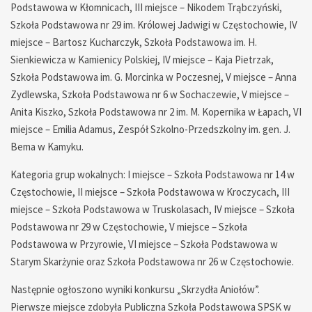
Podstawowa w Kłomnicach, III miejsce – Nikodem Trąbczyński,
Szkoła Podstawowa nr 29 im. Królowej Jadwigi w Częstochowie, IV
miejsce – Bartosz Kucharczyk, Szkoła Podstawowa im. H.
Sienkiewicza w Kamienicy Polskiej, IV miejsce – Kaja Pietrzak,
Szkoła Podstawowa im. G. Morcinka w Poczesnej, V miejsce – Anna
Zydlewska, Szkoła Podstawowa nr 6 w Sochaczewie, V miejsce –
Anita Kiszko, Szkoła Podstawowa nr 2 im. M. Kopernika w Łapach, VI
miejsce – Emilia Adamus, Zespół Szkolno-Przedszkolny im. gen. J.
Bema w Kamyku.
Kategoria grup wokalnych: I miejsce – Szkoła Podstawowa nr 14 w
Częstochowie, II miejsce – Szkoła Podstawowa w Kroczycach, III
miejsce – Szkoła Podstawowa w Truskolasach, IV miejsce – Szkoła
Podstawowa nr 29 w Częstochowie, V miejsce – Szkoła
Podstawowa w Przyrowie, VI miejsce – Szkoła Podstawowa w
Starym Skarżynie oraz Szkoła Podstawowa nr 26 w Częstochowie.
Następnie ogłoszono wyniki konkursu „Skrzydła Aniołów”.
Pierwsze miejsce zdobyła Publiczna Szkoła Podstawowa SPSK w