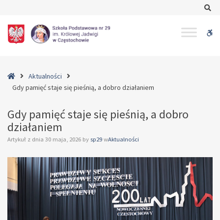
–
Se
Gdy
pamięć
W
staje
się
bu
pieśnią,
a
Home
Aktualności
dobro
Gdy pamięć staje się pieśnią, a dobro działaniem
działaniem
Gdy pamięć staje się pieśnią, a dobro
działaniem
Artykuł z dnia
30 maja, 2026
by
sp29
w
Aktualności