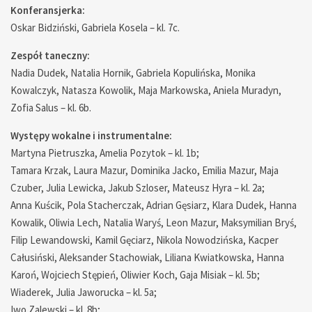
Konferansjerka:
Oskar Bidziński, Gabriela Kosela – kl. 7c.
Zespół taneczny:
Nadia Dudek, Natalia Hornik, Gabriela Kopulińska, Monika
Kowalczyk, Natasza Kowolik, Maja Markowska, Aniela Muradyn,
Zofia Salus – kl. 6b.
Występy wokalne i instrumentalne:
Martyna Pietruszka, Amelia Pozytok – kl. 1b;
Tamara Krzak, Laura Mazur, Dominika Jacko, Emilia Mazur, Maja
Czuber, Julia Lewicka, Jakub Szloser, Mateusz Hyra – kl. 2a;
Anna Kuścik, Pola Stacherczak, Adrian Gęsiarz, Klara Dudek, Hanna
Kowalik, Oliwia Lech, Natalia Waryś, Leon Mazur, Maksymilian Bryś,
Filip Lewandowski, Kamil Gęciarz, Nikola Nowodzińska, Kacper
Całusiński, Aleksander Stachowiak, Liliana Kwiatkowska, Hanna
Karoń, Wojciech Stępień, Oliwier Koch, Gaja Misiak – kl. 5b;
Wiaderek, Julia Jaworucka – kl. 5a;
Iwo Zalewski – kl. 8b;