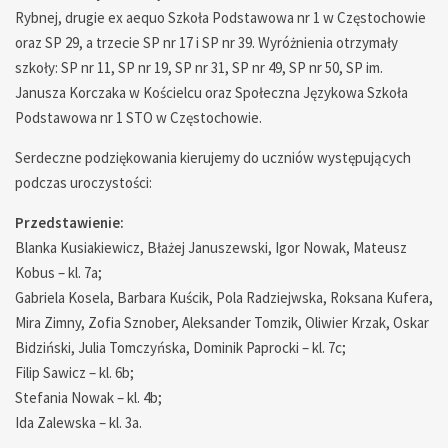
Rybnej, drugie ex aequo Szkoła Podstawowa nr 1 w Częstochowie
oraz SP 29, a trzecie SP nr 17 i SP nr 39. Wyróżnienia otrzymały
szkoły: SP nr 11, SP nr 19, SP nr 31, SP nr 49, SP nr 50, SP im.
Janusza Korczaka w Kościelcu oraz Społeczna Językowa Szkoła
Podstawowa nr 1 STO w Częstochowie.
Serdeczne podziękowania kierujemy do uczniów występujących
podczas uroczystości:
Przedstawienie:
Blanka Kusiakiewicz, Błażej Januszewski, Igor Nowak, Mateusz
Kobus – kl. 7a;
Gabriela Kosela, Barbara Kuścik, Pola Radziejwska, Roksana Kufera,
Mira Zimny, Zofia Sznober, Aleksander Tomzik, Oliwier Krzak, Oskar
Bidziński, Julia Tomczyńska, Dominik Paprocki – kl. 7c;
Filip Sawicz – kl. 6b;
Stefania Nowak – kl. 4b;
Ida Zalewska – kl. 3a.