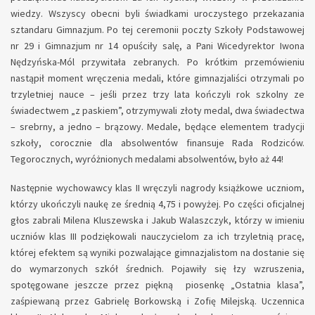
wiedzy. Wszyscy obecni byli świadkami uroczystego przekazania
sztandaru Gimnazjum. Po tej ceremonii poczty Szkoły Podstawowej
nr 29 i Gimnazjum nr 14 opuściły salę, a Pani Wicedyrektor Iwona
Nędzyńska-Mól przywitała zebranych. Po krótkim przemówieniu
nastąpił moment wręczenia medali, które gimnazjaliści otrzymali po
trzyletniej nauce – jeśli przez trzy lata kończyli rok szkolny ze
świadectwem „z paskiem”, otrzymywali złoty medal, dwa świadectwa
– srebrny, a jedno – brązowy. Medale, będące elementem tradycji
szkoły, corocznie dla absolwentów finansuje Rada Rodziców.
Tegorocznych, wyróżnionych medalami absolwentów, było aż 44!
Następnie wychowawcy klas II wręczyli nagrody książkowe uczniom,
którzy ukończyli naukę ze średnią 4,75 i powyżej. Po części oficjalnej
głos zabrali Milena Kluszewska i Jakub Walaszczyk, którzy w imieniu
uczniów klas III podziękowali nauczycielom za ich trzyletnią pracę,
której efektem są wyniki pozwalające gimnazjalistom na dostanie się
do wymarzonych szkół średnich. Pojawiły się łzy wzruszenia,
spotęgowane jeszcze przez piękną piosenkę „Ostatnia klasa”,
zaśpiewaną przez Gabrielę Borkowską i Zofię Milejską. Uczennica