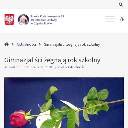
–
Se
Gimnazjaliści
żegnają
W
rok
szkolny
bu
Home
Aktualności
Gimnazjaliści żegnają rok szkolny
Gimnazjaliści żegnają rok szkolny
Artykuł z dnia
21 czerwca, 2018
by
sp29
w
Aktualności