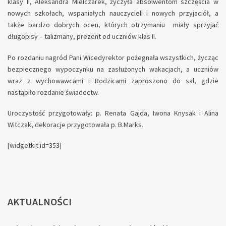
klasy II, Aleksandra Mielczarek, życzyła absolwentom szczęścia w
nowych szkołach, wspaniałych nauczycieli i nowych przyjaciół, a
także bardzo dobrych ocen, których otrzymaniu miały sprzyjać
długopisy – talizmany, prezent od uczniów klas II.
Po rozdaniu nagród Pani Wicedyrektor pożegnała wszystkich, życząc
bezpiecznego wypoczynku na zasłużonych wakacjach, a uczniów
wraz z wychowawcami i Rodzicami zaproszono do sal, gdzie
nastąpiło rozdanie świadectw.
Uroczystość przygotowały: p. Renata Gajda, Iwona Knysak i Alina
Witczak, dekoracje przygotowała p. B.Marks.
[widgetkit id=353]
AKTUALNOŚCI