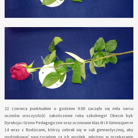
22 czerwca punktualnie o godzinie 9.00 zaczęła się miła sercu
uczniów uroczystość: zakończenie roku szkolnego! Obecni byli:
Dyrekcja i Grono Pedagogiczne oraz uczniowie klas III i II Gimnazjum nr
14 wraz z Rodzicami, którzy zebrali się w sali gimnastycznej, aby
podziękować nauczycielom za ich wysiłek, włożony w przekazanie