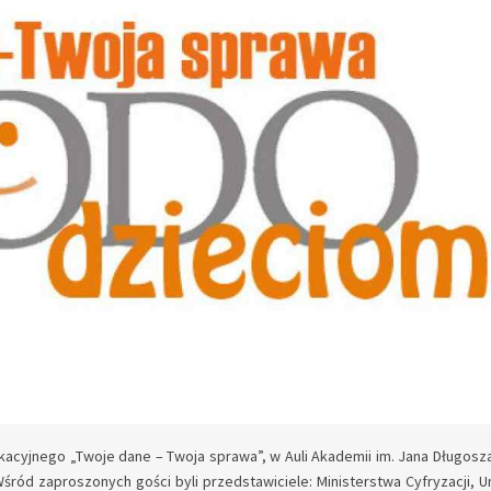
kacyjnego „Twoje dane – Twoja sprawa”, w Auli Akademii im. Jana Długosza
ód zaproszonych gości byli przedstawiciele: Ministerstwa Cyfryzacji, U