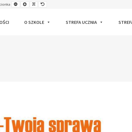
Smaller
Larger
Readable
Default
cionka
ut
Font
Font
Font
Font
OŚCI
O SZKOLE
STREFA UCZNIA
STREF