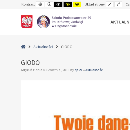
Default
Night
Black
Black
Yellow
Fixed
Wide
Kontrast
Układ strony
Cz
contrast
contrast
and
and
and
layout
layo
White
Yellow
Black
contrast
contrast
contrast
AKTUALN
–
GIODO
Home
Aktualności
GIODO
GIODO
Artykuł z dnia
03 kwietnia, 2018
by
sp29
w
Aktualności