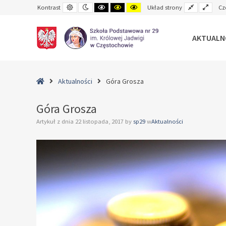
Default
Night
Black
Black
Yellow
Fixed
Wide
Kontrast
Układ strony
Cz
contrast
contrast
and
and
and
layout
layo
White
Yellow
Black
contrast
contrast
contrast
AKTUALN
–
Góra
Home
Aktualności
Góra Grosza
Grosza
Góra Grosza
Artykuł z dnia
22 listopada, 2017
by
sp29
w
Aktualności