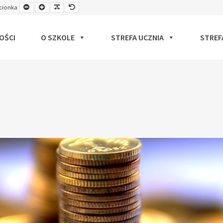
Smaller
Larger
Readable
Default
cionka
ut
Font
Font
Font
Font
OŚCI
O SZKOLE
STREFA UCZNIA
STREF