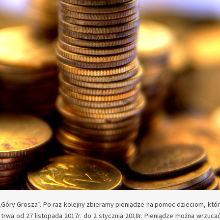
„Góry Grosza”. Po raz kolejny zbieramy pieniądze na pomoc dzieciom, któr
wa od 27 listopada 2017r. do 2 stycznia 2018r. Pieniądze można wrzuca