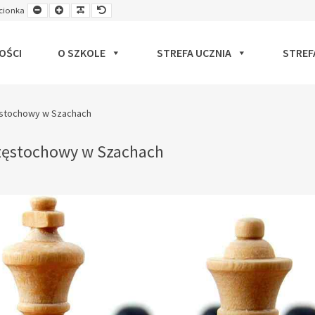
Smaller
Larger
Readable
Default
cionka
ut
Font
Font
Font
Font
OŚCI
O SZKOLE
STREFA UCZNIA
STREF
zęstochowy w Szachach
Częstochowy w Szachach