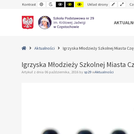
Default
Night
Black
Black
Yellow
Fixed
Wide
Kontrast
Układ strony
Cz
contrast
contrast
and
and
and
layout
layo
White
Yellow
Black
contrast
contrast
contrast
AKTUALN
–
Igrzyska
Home
Aktualności
Igrzyska Młodzieży Szkolnej Miasta C
Młodzieży
Szkolnej
Igrzyska Młodzieży Szkolnej Miasta 
Miasta
Artykuł z dnia
06 października, 2016
by
sp29
w
Aktualności
Częstochowy
w
Szachach