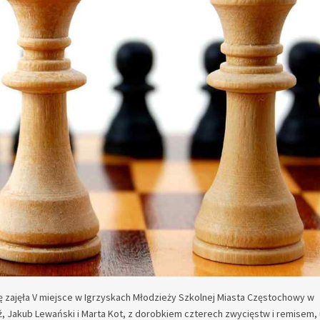
ę zajęła V miejsce w Igrzyskach Młodzieży Szkolnej Miasta Częstochowy w
óż, Jakub Lewański i Marta Kot, z dorobkiem czterech zwycięstw i remisem,