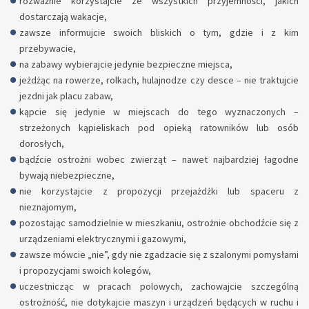
rozważnie korzystajcie ze wszystkich przyjemności, jakich
dostarczają wakacje,
zawsze informujcie swoich bliskich o tym, gdzie i z kim
przebywacie,
na zabawy wybierajcie jedynie bezpieczne miejsca,
jeżdżąc na rowerze, rolkach, hulajnodze czy desce – nie traktujcie
jezdni jak placu zabaw,
kąpcie się jedynie w miejscach do tego wyznaczonych –
strzeżonych kąpieliskach pod opieką ratowników lub osób
dorosłych,
bądźcie ostrożni wobec zwierząt – nawet najbardziej łagodne
bywają niebezpieczne,
nie korzystajcie z propozycji przejażdżki lub spaceru z
nieznajomym,
pozostając samodzielnie w mieszkaniu, ostrożnie obchodźcie się z
urządzeniami elektrycznymi i gazowymi,
zawsze mówcie „nie”, gdy nie zgadzacie się z szalonymi pomysłami
i propozycjami swoich kolegów,
uczestnicząc w pracach polowych, zachowajcie szczególną
ostrożność, nie dotykajcie maszyn i urządzeń będących w ruchu i