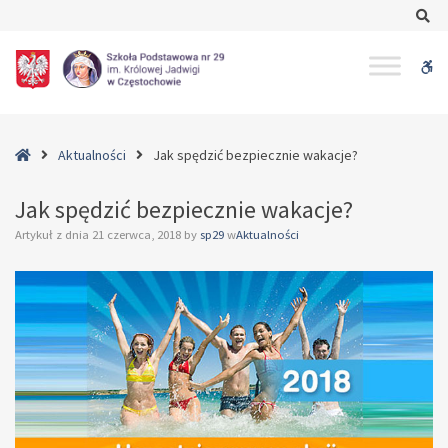
–
Se
Jak
spędzić
W
bezpiecznie
wakacje?
bu
Home
Aktualności
Jak spędzić bezpiecznie wakacje?
Jak spędzić bezpiecznie wakacje?
Artykuł z dnia
21 czerwca, 2018
by
sp29
w
Aktualności