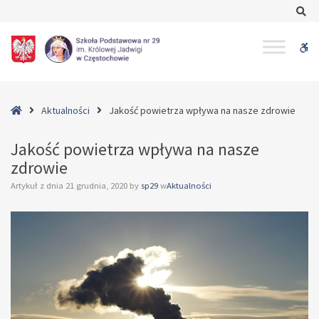
–
Se
Jakość
powietrza
W
wpływa
na
bu
nasze
zdrowie
Home
Aktualności
Jakość powietrza wpływa na nasze zdrowie
Jakość powietrza wpływa na nasze
zdrowie
Artykuł z dnia
21 grudnia, 2020
by
sp29
w
Aktualności