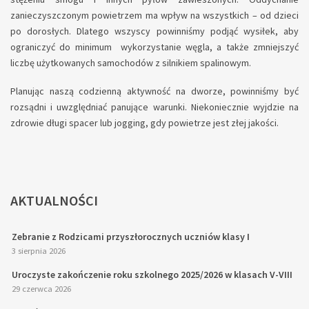
zanieczyszczonym powietrzem ma wpływ na wszystkich – od dzieci
po dorosłych. Dlatego wszyscy powinniśmy podjąć wysiłek, aby
ograniczyć do minimum wykorzystanie węgla, a także zmniejszyć
liczbę użytkowanych samochodów z silnikiem spalinowym.
Planując naszą codzienną aktywność na dworze, powinniśmy być
rozsądni i uwzględniać panujące warunki. Niekoniecznie wyjdzie na
zdrowie długi spacer lub jogging, gdy powietrze jest złej jakości.
AKTUALNOŚCI
Zebranie z Rodzicami przyszłorocznych uczniów klasy I
3 sierpnia 2026
Uroczyste zakończenie roku szkolnego 2025/2026 w klasach V-VIII
29 czerwca 2026