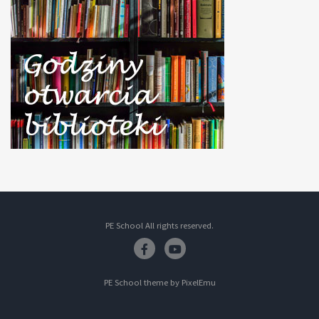
PE School All rights reserved.
Facebook
Youtube
PE School theme by
PixelEmu