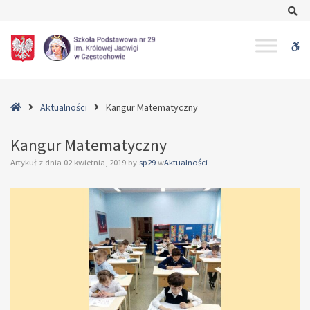
–
Se
Kangur
Matematyczny
W
bu
Home
Aktualności
Kangur Matematyczny
Kangur Matematyczny
Artykuł z dnia
02 kwietnia, 2019
by
sp29
w
Aktualności