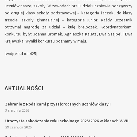
uczniów naszej szkoły. W zawodach brali udział uczniowie począwszy
od drugiej klasy szkoły podstawowej – kategoria żaczek, do klasy
trzeciej szkoły gimnazjalnej – kategoria junior. Każdy uczestnik
otrzymał nagrodę za udział – kulę breloczek. Koordynatorkami
konkursu były: Joanna Bromek, Agnieszka Kaleta, Ewa Szajbel i Ewa
Krajewska. Wyniki konkursu poznamy w maju.
[widgetkit id=425]
AKTUALNOŚCI
Zebranie z Rodzicami przyszłorocznych uczniów klasy I
3 sierpnia 2026
Uroczyste zakończenie roku szkolnego 2025/2026 w klasach V-VIII
29 czerwca 2026