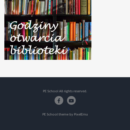
PE School All rights reserved.
Facebook
Youtube
PE School theme by
PixelEmu