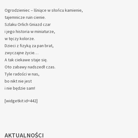
Ogrodzieniec – lśniące w słońcu kamienie,
tajemnicze ruin cienie.
Szlaku Orlich Gniazd czar
i jego historia w miniaturze,
w tęczy kolorze.
Dzieci z fizyką za pan brat,
zwyczajne życie…
A tak ciekawe staje się.
Oto zabawy nadszedł czas.
Tyle radości w nas,
bo nikt nie jest
i nie będzie sam!
[widgetkit id=442]
AKTUALNOŚCI