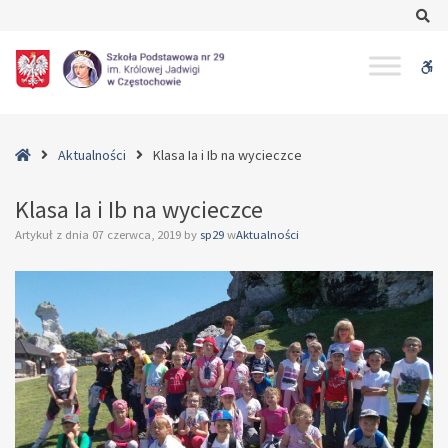
–
Se
Klasa
Ia
W
i
Ib
bu
na
wycieczce
Home
Aktualności
Klasa Ia i Ib na wycieczce
Klasa Ia i Ib na wycieczce
Artykuł z dnia
07 czerwca, 2019
by
sp29
w
Aktualności