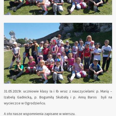
31.05.2019r. uczniowie klasy Ia i Ib wraz z nauczycielami: p. Marią –
Izabelą Gadnicką, p. Bogumiłą Skubałą i p. Anną Baros byli na
wycieczce w Ogrodzieńcu.
A oto nasze wspomnienia zapisane w wierszu.