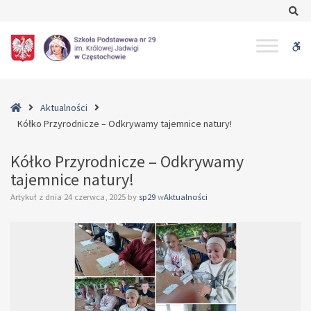
–
Se
Kółko
Przyrodnicze
W
–
Odkrywamy
bu
tajemnice
natury!
Home
Aktualności
Kółko Przyrodnicze – Odkrywamy tajemnice natury!
Kółko Przyrodnicze – Odkrywamy
tajemnice natury!
Artykuł z dnia
24 czerwca, 2025
by
sp29
w
Aktualności