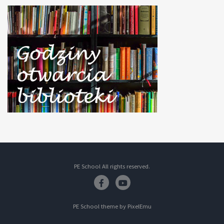
PE School All rights reserved.
Facebook
Youtube
PE School theme by
PixelEmu