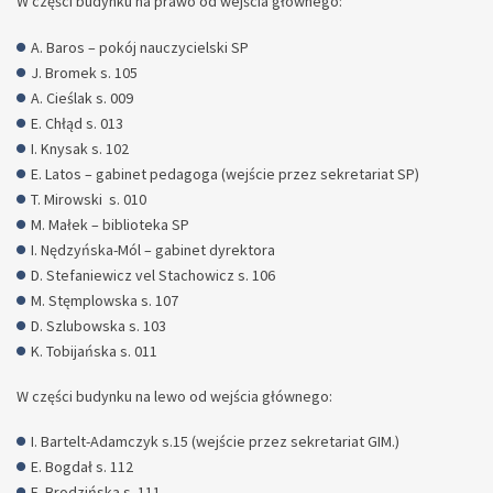
W części budynku na prawo od wejścia głównego:
A. Baros – pokój nauczycielski SP
J. Bromek s. 105
A. Cieślak s. 009
E. Chłąd s. 013
I. Knysak s. 102
E. Latos – gabinet pedagoga (wejście przez sekretariat SP)
T. Mirowski s. 010
M. Małek – biblioteka SP
I. Nędzyńska-Mól – gabinet dyrektora
D. Stefaniewicz vel Stachowicz s. 106
M. Stęmplowska s. 107
D. Szlubowska s. 103
K. Tobijańska s. 011
W części budynku na lewo od wejścia głównego:
I. Bartelt-Adamczyk s.15 (wejście przez sekretariat GIM.)
E. Bogdał s. 112
E. Brodzińska s. 111