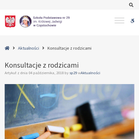
–
Se
Konsultacje
z
W
rodzicami
bu
Home
Aktualności
Konsultacje z rodzicami
Konsultacje z rodzicami
Artykuł z dnia
04 października, 2018
by
sp29
w
Aktualności