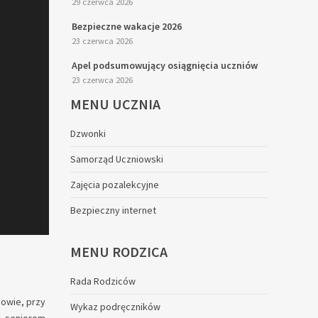
29 czerwca 2026
Bezpieczne wakacje 2026
23 czerwca 2026
Apel podsumowujący osiągnięcia uczniów
23 czerwca 2026
MENU
UCZNIA
Dzwonki
Samorząd Uczniowski
Zajęcia pozalekcyjne
Bezpieczny internet
MENU
RODZICA
Rada Rodziców
iowie, przy
Wykaz podręczników