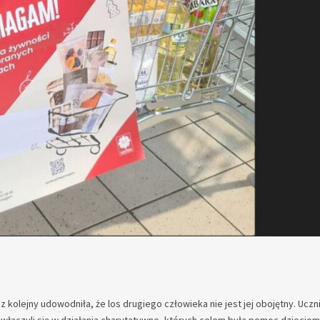
kolejny udowodniła, że los drugiego człowieka nie jest jej obojętny. Uczn