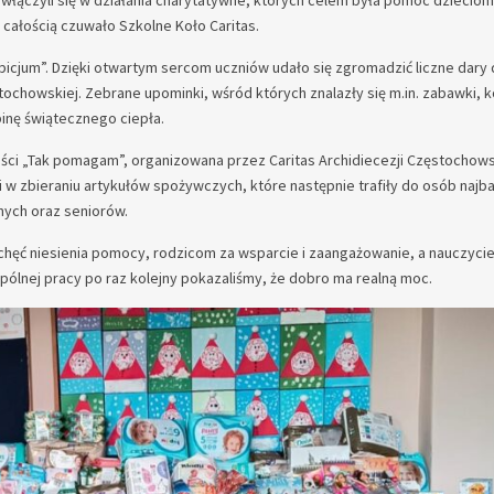
włączyli się w działania charytatywne, których celem była pomoc dziecio
 całością czuwało Szkolne Koło Caritas.
ospicjum”. Dzięki otwartym sercom uczniów udało się zgromadzić liczne dary 
ochowskiej. Zebrane upominki, wśród których znalazły się m.in. zabawki, 
binę świątecznego ciepła.
ci „Tak pomagam”, organizowana przez Caritas Archidiecezji Częstochows
i w zbieraniu artykułów spożywczych, które następnie trafiły do osób najba
nych oraz seniorów.
chęć niesienia pomocy, rodzicom za wsparcie i zaangażowanie, a nauczyci
spólnej pracy po raz kolejny pokazaliśmy, że dobro ma realną moc.