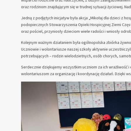
wsparciu rodziców oraz nauczycieli, z dużym zaangażowaniem 
oraz rodzinom znajdującym się w trudnej sytuacji życiowej. Nad
Jedną z podjętych inicjatyw była akcja „Mikołaj dla dzieci z h
podopiecznych Stowarzyszenia Opieki Hospicyjnej Ziemi Częst
oraz pościel, przyniosły dzieciom wiele radości i wniosły odro
Kolejnym ważnym działaniem była ogólnopolska zbiórka żywnoś
Uczniowie i wolontariusze naszej szkoły aktywnie uczestniczyl
potrzebujących – rodzin wielodzietnych, osób chorych, samot
Serdecznie dziękujemy wszystkim uczniom za ich wrażliwość i 
wolontariuszom za organizację i koordynację działań. Dzięki w