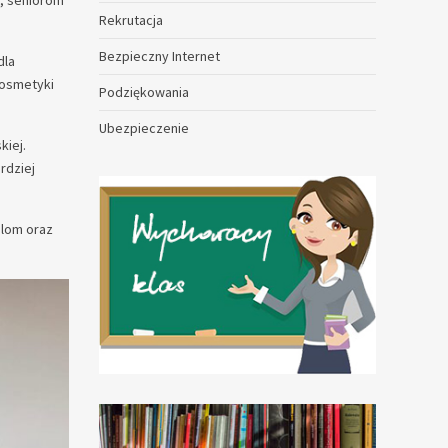
m, seniorom
Rekrutacja
Bezpieczny Internet
dla
kosmetyki
Podziękowania
Ubezpieczenie
kiej.
rdziej
elom oraz