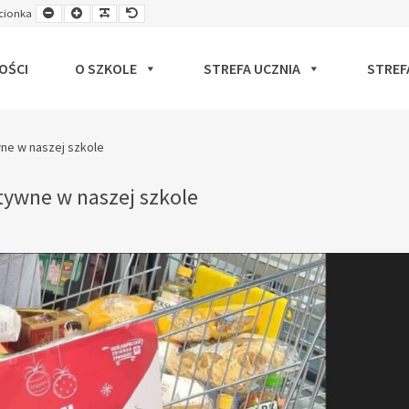
Smaller
Larger
Readable
Default
cionka
ut
Font
Font
Font
Font
OŚCI
O SZKOLE
STREFA UCZNIA
STREF
wne w naszej szkole
tywne w naszej szkole