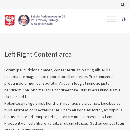
–
Se
Left
Right
W
Content
area
bu
Left Right Content area
Lorem ipsum dolor sit amet, consectetur adipiscing elit. Nulla
scelerisque magna et orci porttitor ullamcorper. Proin euismod
pretium dolor non consectetur. Aliquam feugiat nunc ac justo
hendrerit, non lobortis lacus condimentum. Duis id erat nunc. Nam eu
aliquam velit.
Pellentesque ligula nisl, hendrerit nec facilisis sit amet, faucibus ac
nulla. Morbi et consectetur ante. Etiam eu sodales tortor, ac dapibus
lectus. In laoreet tempor felis, in ornare urna consequat sit amet.
Praesent vehicula libero ac tellus rutrum ultrices. Sed eu consectetur
libero, id varius massa.