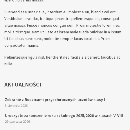
Suspendisse urna risus, interdum eu molestie eu, blandit vel orci.
Vestibulum erat dui, tristique pharetra pellentesque id, consequat
vitae massa. Fusce rhoncus congue sem. Proin molestie lorem nec
mollis tristique. Nam ut justo et lorem malesuada pulvinar in a ipsum.
Ut faucibus nunc nunc, molestie tempor lacus iaculis ut. Proin
consectetur mauris.
Pellentesque ligula nisl, hendrerit nec facilisis sit amet, faucibus ac
nulla.
AKTUALNOŚCI
Zebranie z Rodzicami przyszłorocznych uczniów klasy I
3 sierpnia 2026
Uroczyste zakończenie roku szkolnego 2025/2026 w klasach V-VIII
29 czerwca 2026