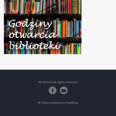
PE School All rights reserved.
Facebook
Youtube
PE School theme by
PixelEmu