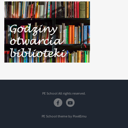
PE School All rights reserved.
Facebook
Youtube
PE School theme by
PixelEmu