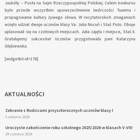
Jaskóły – Posła na Sejm Rzeczypospolitej Polskiej. Celem konkursu
było przede wszystkim upowszechnienie twórczości Tuwima i
propagowanie kultury żywego słowa. W recytatorskich zmaganiach
wzięło udział dwoje uczniów klasy Va: Julia Nocuń i Staś Puto. Oboje
uplasowali się na czołowych miejscach. Julia zajęła I miejsce, Staś II.
Gratulujemy sukcesów! Uczniów przygotowała pani Katarzyna
Głębiewska.
[widgetkit id=176]
AKTUALNOŚCI
Zebranie z Rodzicami przyszłorocznych uczniów klasy I
3 sierpnia 2026
Uroczyste zakończenie roku szkolnego 2025/2026 w klasach V-VIII
29 czerwca 2026