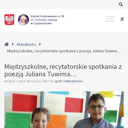
–
Se
Międzyszkolne,
recytatorskie
W
spotkania
z
bu
poezją
Juliana
Home
Aktualności
Tuwima…
Międzyszkolne, recytatorskie spotkania z poezją Juliana Tuwima…
Międzyszkolne, recytatorskie spotkania z
poezją Juliana Tuwima…
Artykuł z dnia
28 marca, 2017
by
sp29
w
Aktualności