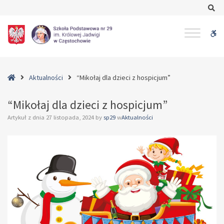
–
Se
“Mikołaj
dla
W
dzieci
z
bu
hospicjum”
Home
Aktualności
“Mikołaj dla dzieci z hospicjum”
“Mikołaj dla dzieci z hospicjum”
Artykuł z dnia
27 listopada, 2024
by
sp29
w
Aktualności