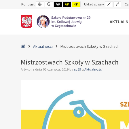
Default
Night
Black
Black
Yellow
Fixed
Wide
Kontrast
Układ strony
Cz
contrast
contrast
and
and
and
layout
layo
White
Yellow
Black
contrast
contrast
contrast
AKTUALN
–
Mistrzostwach
Home
Aktualności
Mistrzostwach Szkoły w Szachach
Szkoły
w
Mistrzostwach Szkoły w Szachach
Szachach
Artykuł z dnia
05 czerwca, 2019
by
sp29
w
Aktualności