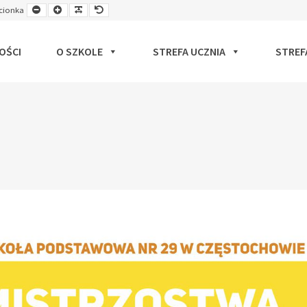
Smaller
Larger
Readable
Default
cionka
ut
Font
Font
Font
Font
OŚCI
O SZKOLE
STREFA UCZNIA
STREF