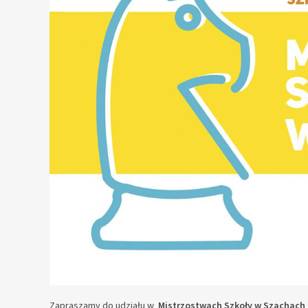
Zapraszamy do udziału w
Mistrzostwach Szkoły w Szachach 