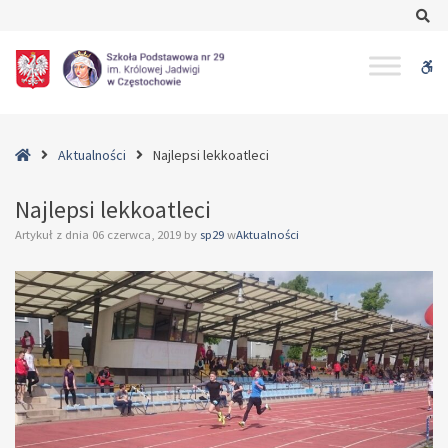
–
Se
Najlepsi
lekkoatleci
W
bu
Home
Aktualności
Najlepsi lekkoatleci
Najlepsi lekkoatleci
Artykuł z dnia
06 czerwca, 2019
by
sp29
w
Aktualności