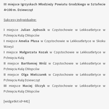
III miejsce Igrzyskach Młodzieży Powiatu Grodzkiego w Sztafecie
4×100 m.
Dziewcząt
Sukcesy indywidualne:
I
miejsce
Julian Jędrusik
w Częstochowie w Lekkoatletyce w
Pchnięciu Kulą Chłopców
I
miejsce
Amelia Płusa
w Częstochowie w Lekkoatletyce w Skoku
Wzwyż
I
miejsce
Małgorzata Kozak
w Częstochowie w Lekkoatletyce w
Pchnięciu Kulą
II
miejsce
Bartłomiej Wróż
w Częstochowie w Lekkoatletyce w
Pchnięciu Kulą Chłopców
II
miejsce
Olga Mielczarek
w Częstochowie w Lekkoatletyce w
Pchnięciu Kulą Dziewcząt
III
miejsce
Maciej Olczyk
w Częstochowie w Lekkoatletyce w
Pchnięciu Kulą Chłopców
[widgetkit id=441]