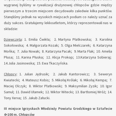
wygranej byliśmy w rywalizacji drużynowej chłopców gdzie między
pierwszym a trzecim miejscem decydowało zaledwie kilka punktów.
Stanęliśmy jednak na wysokich miejscach podium co należy uznać za
duży sukces. Gratulujemy lekkoatletom, którzy reprezentowali nas w
składzie:
Dziewczęta
: 1. Emilia Ćwikła; 2. Martyna Płatkowska; 3. Karolina
Sokołowska; 4. Małgorzata Kozak; 5. Olga Mielczarek; 6. Katarzyna
Mońka; 7. Julia Nowak; 8. Katarzyna Pacak; 9. Marta Flak; 10. Amelia
Płusa; 11. Karina Płuska; 12. Alicja Prokop; 13.Katarzyna Sobieraj;
14.Julia Jasinowska; 15. Ewa Tkaczyńska.
Chłopcy
: 1. Julian Jędrusik; 2. Jakub Kantorowicz; 3. Seweryn
Kwiatecki; 4. Mateusz Kobis; 5. Mikołaj Królak; 6. Mikołaj Kempa; 7.
Maciej Olczyk; 8. Wiktor Płatkowski; 9. Maksymilian Zyzik; 10. Igor
Samul; 11. Dawid Ułamek; 12. Wiktor Witecki; 13. Bartłomiej Wróż; 14.
Tony Xerxa; 15. Jakub Załucki.
III miejsce Igrzyskach Młodzieży Powiatu Grodzkiego w Sztafecie
4×100 m.
Chłopców