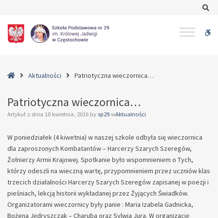
–
Se
Patriotyczna
wieczornica…
W
bu
Home
Aktualności
Patriotyczna wieczornica…
Patriotyczna wieczornica…
Artykuł z dnia
10 kwietnia, 2016
by
sp29
w
Aktualności
W poniedziałek (4 kiwetnia) w naszej szkole odbyła się wieczornica
dla zaproszonych Kombatantów – Harcerzy Szarych Szeregów,
Żołnierzy Armii Krajowej. Spotkanie było wspomnieniem o Tych,
którzy odeszli na wieczną wartę, przypomnieniem przez uczniów klas
trzecich działalności Harcerzy Szarych Szeregów zapisanej w poezji i
pieśniach, lekcją historii wykładanej przez Żyjących Świadków.
Organizatorami wieczornicy były panie : Maria Izabela Gadnicka,
Bożena Jędryszczak – Charuba oraz Sylwia Jura. W organizację