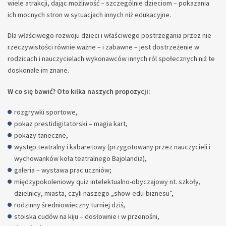
wiele atrakcji, dając możliwość – szczególnie dzieciom – pokazania
ich mocnych stron w sytuacjach innych niż edukacyjne.
Dla właściwego rozwoju dzieci i właściwego postrzegania przez nie
rzeczywistości równie ważne – i zabawne – jest dostrzeżenie w
rodzicach i nauczycielach wykonawców innych ról społecznych niż te
doskonale im znane.
W co się bawić? Oto kilka naszych propozycji:
rozgrywki sportowe,
pokaz prestidigitatorski – magia kart,
pokazy taneczne,
występ teatralny i kabaretowy (przygotowany przez nauczycieli i
wychowanków koła teatralnego Bajolandia),
galeria – wystawa prac uczniów;
międzypokoleniowy quiz intelektualno-obyczajowy nt. szkoły,
dzielnicy, miasta, czyli naszego „show-edu-biznesu”,
rodzinny średniowieczny turniej dziś,
stoiska cudów na kiju – dosłownie i w przenośni,