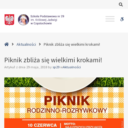
–
Se
Piknik
zbliża
W
się
wielkimi
bu
krokami!
Home
Aktualności
Piknik zbliża się wielkimi krokami!
Piknik zbliża się wielkimi krokami!
Artykuł z dnia
29 maja, 2018
by
sp29
w
Aktualności