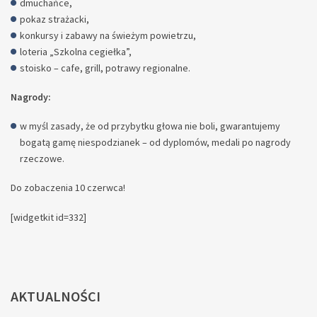
dmuchańce,
pokaz strażacki,
konkursy i zabawy na świeżym powietrzu,
loteria „Szkolna cegiełka”,
stoisko – cafe, grill, potrawy regionalne.
Nagrody:
w myśl zasady, że od przybytku głowa nie boli, gwarantujemy
bogatą gamę niespodzianek – od dyplomów, medali po nagrody
rzeczowe.
Do zobaczenia 10 czerwca!
[widgetkit id=332]
AKTUALNOŚCI