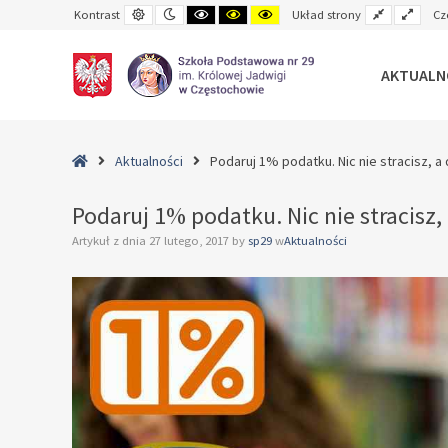
Default
Night
Black
Black
Yellow
Fixed
Wide
Kontrast
Układ strony
Cz
contrast
contrast
and
and
and
layout
layo
White
Yellow
Black
contrast
contrast
contrast
AKTUALN
–
Podaruj
Home
Aktualności
Podaruj 1% podatku. Nic nie stracisz, a 
1%
podatku.
Podaruj 1% podatku. Nic nie stracisz, 
Nic
Artykuł z dnia
27 lutego, 2017
by
sp29
w
Aktualności
nie
stracisz,
a
dasz
wiele.