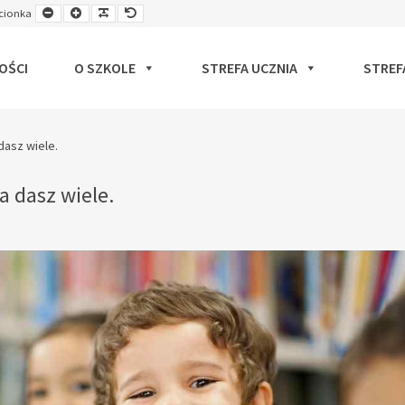
Smaller
Larger
Readable
Default
cionka
ut
Font
Font
Font
Font
OŚCI
O SZKOLE
STREFA UCZNIA
STREF
dasz wiele.
a dasz wiele.