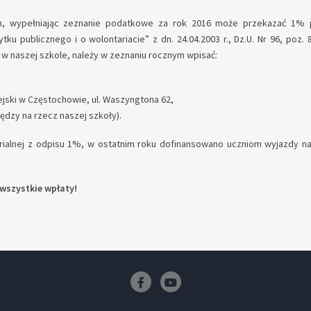
, wypełniając zeznanie podatkowe za rok 2016 może przekazać 1% 
ku publicznego i o wolontariacie” z dn. 24.04.2003 r., Dz.U. Nr 96, poz. 
w naszej szkole, należy w zeznaniu rocznym wpisać:
ejski w Częstochowie, ul. Waszyngtona 62,
ędzy na rzecz naszej szkoły).
rialnej z odpisu 1%, w ostatnim roku dofinansowano uczniom wyjazdy na
wszystkie wpłaty!
Facebook
Youtube