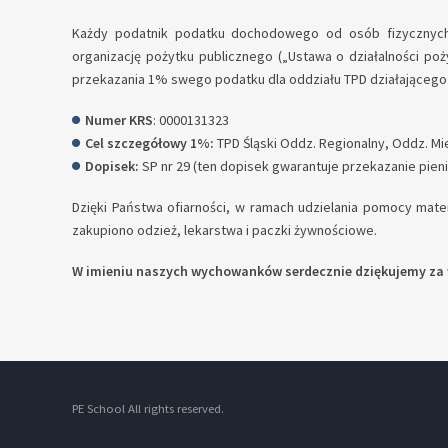
Każdy podatnik podatku dochodowego od osób fizycznych
organizację pożytku publicznego („Ustawa o działalności pożyt
przekazania 1% swego podatku dla oddziału TPD działającego 
Numer KRS
: 0000131323
Cel szczegółowy 1%:
TPD Śląski Oddz. Regionalny, Oddz. Mi
Dopisek:
SP nr 29 (ten dopisek gwarantuje przekazanie pieni
Dzięki Państwa ofiarności, w ramach udzielania pomocy mate
zakupiono odzież, lekarstwa i paczki żywnościowe.
W imieniu naszych wychowanków serdecznie dziękujemy za 
PE School All rights reserved.