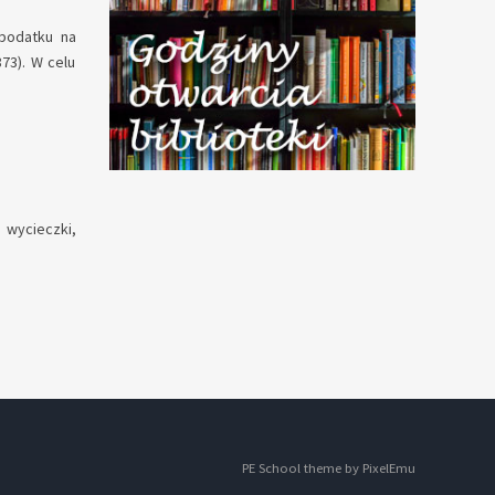
podatku na
873). W celu
 wycieczki,
PE School theme by
PixelEmu