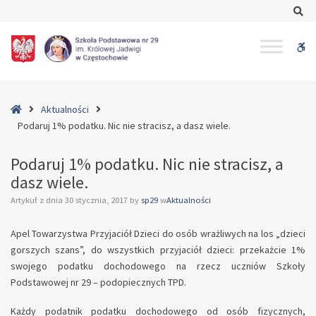
–
Se
Podaruj
1%
W
podatku.
Nic
bu
nie
stracisz,
Home
Aktualności
a
Podaruj 1% podatku. Nic nie stracisz, a dasz wiele.
dasz
wiele.
Podaruj 1% podatku. Nic nie stracisz, a
dasz wiele.
Artykuł z dnia
30 stycznia, 2017
by
sp29
w
Aktualności
Apel Towarzystwa Przyjaciół Dzieci do osób wrażliwych na los „dzieci
gorszych szans”, do wszystkich przyjaciół dzieci: przekażcie 1%
swojego podatku dochodowego na rzecz uczniów Szkoły
Podstawowej nr 29 – podopiecznych TPD.
Każdy podatnik podatku dochodowego od osób fizycznych,