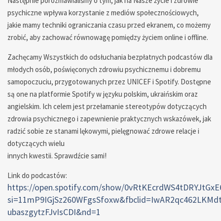
Następnie porozmawialiśmy o tym, jak na Nasze życie i zdrowie
psychiczne wpływa korzystanie z mediów społecznościowych,
jakie mamy techniki ograniczania czasu przed ekranem, co możemy
zrobić, aby zachować równowagę pomiędzy życiem online i offline.
Zachęcamy Wszystkich do odsłuchania bezpłatnych podcastów dla
młodych osób, poświęconych zdrowiu psychicznemu i dobremu
samopoczuciu, przygotowanych przez UNICEF i Spotify. Dostępne
są one na platformie Spotify w języku polskim, ukraińskim oraz
angielskim. Ich celem jest przełamanie stereotypów dotyczących
zdrowia psychicznego i zapewnienie praktycznych wskazówek, jak
radzić sobie ze stanami lękowymi, pielęgnować zdrowe relacje i
dotyczących wielu
innych kwestii. Sprawdźcie sami!
Link do podcastów:
https://open.spotify.com/show/0vRtKEcrdWS4tDRYJtGxE
si=11mP9IGjSz260WFgsSfoxw&fbclid=IwAR2qc462LKMd
ubaszgytzFJvIsCDI&nd=1