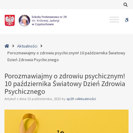
–
Se
Porozmawiajmy
o
W
zdrowiu
psychicznym!
bu
10
października
Home
Aktualności
Światowy
Porozmawiajmy o zdrowiu psychicznym! 10 października Światowy
Dzień
Dzień Zdrowia Psychicznego
Zdrowia
Psychicznego
Porozmawiajmy o zdrowiu psychicznym!
10 października Światowy Dzień Zdrowia
Psychicznego
Artykuł z dnia
15 października, 2023
by
sp29
w
Aktualności