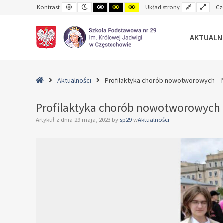
Default
Night
Black
Black
Yellow
Fixed
Wide
Kontrast
Układ strony
Cz
contrast
contrast
and
and
and
layout
layo
White
Yellow
Black
contrast
contrast
contrast
AKTUALN
–
Profilaktyka
Home
Aktualności
Profilaktyka chorób nowotworowych – 
chorób
nowotworowych
Profilaktyka chorób nowotworowych 
–
Artykuł z dnia
29 maja, 2023
by
sp29
w
Aktualności
Marsz
Różowej
Wstążki!