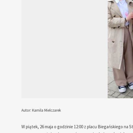
Autor: Kamila Mielczarek
— — — — — — — — — — — —
W piątek, 26 maja o godzinie 12:00 z placu Biegańskiego n