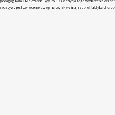
 pedagog Kamili Mielczarek. Była to już XV edycja tego wydarzenia orga
icjatywy jest zwrócenie uwagi na to, jak ważna jest profilaktyka chorób