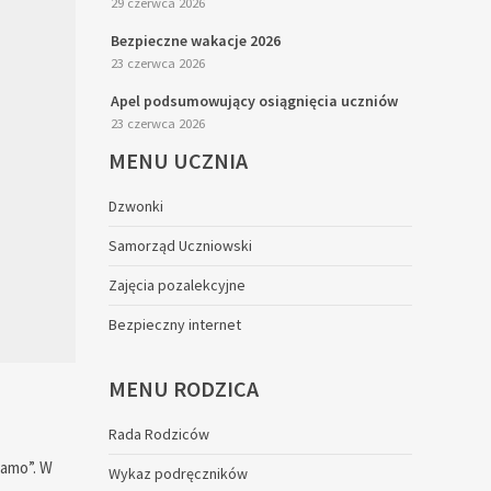
29 czerwca 2026
Bezpieczne wakacje 2026
23 czerwca 2026
Apel podsumowujący osiągnięcia uczniów
23 czerwca 2026
MENU
UCZNIA
Dzwonki
Samorząd Uczniowski
Zajęcia pozalekcyjne
Bezpieczny internet
MENU
RODZICA
Rada Rodziców
mamo”. W
Wykaz podręczników