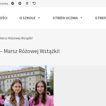
Smaller
Larger
Readable
Default
cionka
ut
Font
Font
Font
Font
OŚCI
O SZKOLE
STREFA UCZNIA
STREF
Marsz Różowej Wstążki!
– Marsz Różowej Wstążki!