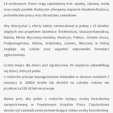
14 osobowych. Dzieci mają zapewnioną m.in. opiekę, zabawę, wodę
oraz ciepły posiłek. Rodzicom oferujemy wsparcie Akademii Rodzica,
pośrednictwo pracy oraz doradztwo zawodowe.
Aby skorzystać z oferty należy zamieszkiwać w jednej z 13 dzielnic
objętych ww. projektem (dzielnice: Śródmieście, Gnaszyn-Kawodrza,
Raków, Mirów Wyczerpy-Aniołów, Kiedrzyn, Północ, Ostatni Grosz,
Podjasnogórska, Dźbów, Grabówka, Lisiniec, Błeszno) w której
znajduje się szkoła oraz wypełnić odpowiedni formularz
zgłoszeniowy.
Liczba miejsc dla dzieci jest ograniczona. Do wsparcia zakwalifikują
się dzieci, których jedno
z rodziców pracuje (wynagrodzenie minimalne w okresie ostatnich 3
miesięcy tj. 2600zł brutto lub dochód na członka rodziny nie
przekracza 528 zł) lub nie pracuje.
Ważne jest, aby jeden z rodziców będący osobą bezrobotną
zarejestrowaną w Powiatowym Urzędzie Pracy Częstochowa
dostarczył zaświadczenie potwierdzające status osoby bezrobotnej.