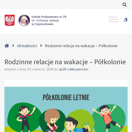
–
Se
Rodzinne
relacje
W
na
wakacje
bu
–
Półkolonie
Home
Aktualności
Rodzinne relacje na wakacje – Półkolonie
Rodzinne relacje na wakacje – Półkolonie
Artykuł z dnia
19 czerwca, 2020
by
sp29
w
Aktualności