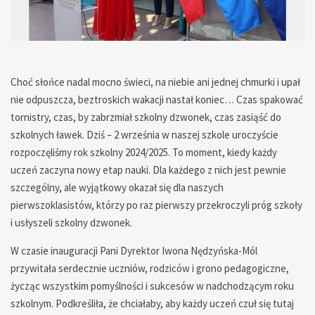
— — — — — — — — — — — — — —
Choć słońce nadal mocno świeci, na niebie ani jednej chmurki i upał
nie odpuszcza, beztroskich wakacji nastał koniec… Czas spakować
tornistry, czas, by zabrzmiał szkolny dzwonek, czas zasiąść do
szkolnych ławek. Dziś – 2 września w naszej szkole uroczyście
rozpoczęliśmy rok szkolny 2024/2025. To moment, kiedy każdy
uczeń zaczyna nowy etap nauki. Dla każdego z nich jest pewnie
szczególny, ale wyjątkowy okazał się dla naszych
pierwszoklasistów, którzy po raz pierwszy przekroczyli próg szkoły
i usłyszeli szkolny dzwonek.
W czasie inauguracji Pani Dyrektor Iwona Nędzyńska-Mól
przywitała serdecznie uczniów, rodziców i grono pedagogiczne,
życząc wszystkim pomyślności i sukcesów w nadchodzącym roku
szkolnym. Podkreśliła, że chciałaby, aby każdy uczeń czuł się tutaj