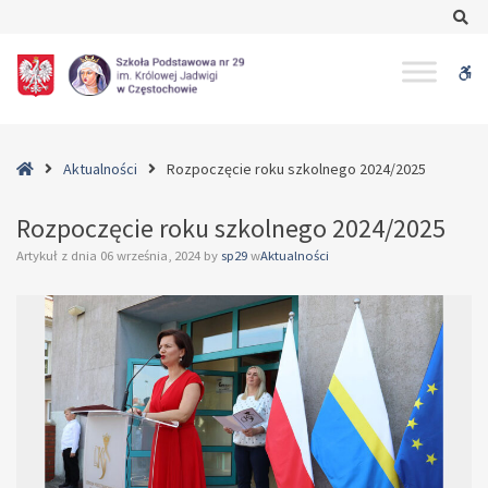
–
Se
Rozpoczęcie
roku
W
szkolnego
2024/2025
bu
Home
Aktualności
Rozpoczęcie roku szkolnego 2024/2025
Rozpoczęcie roku szkolnego 2024/2025
Artykuł z dnia
06 września, 2024
by
sp29
w
Aktualności