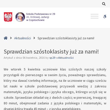
–
Se
Sprawdzian
szóstoklasisty
W
już
za
bu
nami!
Home
Aktualności
Sprawdzian szóstoklasisty już za nami!
Sprawdzian szóstoklasisty już za nami!
Artykuł z dnia
06 kwietnia, 2016
by
sp29
w
Aktualności
We wtorek 5 kwietnia uczniowie klas szóstych naszej szkoły
przystąpili do pierwszego w swoim życiu, poważnego sprawdzianu,
który ma dawać rzetelną informację, na ile uczniowie w ciągu sześciu
lat nauki w szkole podstawowej przyswoili wiedzę z zakresu
matematyki, języka polskiego i języka obcego, którego uczyli się w
szkole. Sprawdzian składał się z dwóch części; w pierwszej, trwającej
80 minut, obejmował zadania z języka polskiego i matematyki, w
drugiej-która trwała 45 minut – z języka angielskiego.