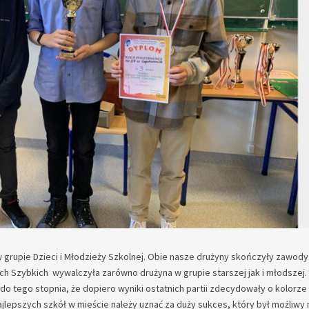
grupie Dzieci i Młodzieży Szkolnej. Obie nasze drużyny skończyły zawody
h Szybkich wywalczyła zarówno drużyna w grupie starszej jak i młodszej.
do tego stopnia, że dopiero wyniki ostatnich partii zdecydowały o kolorz
ajlepszych szkół w mieście należy uznać za duży sukces, który był możliwy