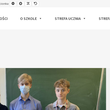
Smaller
Larger
Readable
Default
cionka
ut
Font
Font
Font
Font
OŚCI
O SZKOLE
STREFA UCZNIA
STREF