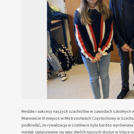
Medale i sukcesy naszych szachistów w zawodach szkolnych w 
Mianowicie III miejsce w Mistrzostwach Częstochowy w Szachac
podkreślić, że rywalizacja w czołówce była bardzo wyrównana 
medali. Uplasowanie się więc dwóch naszych drużyn w trójce n