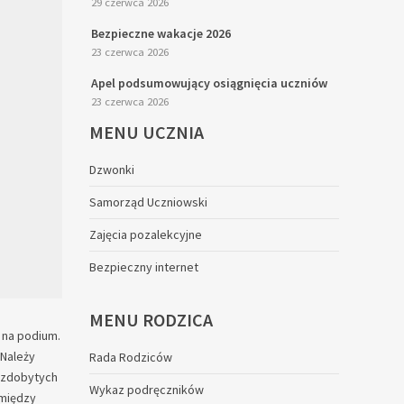
29 czerwca 2026
Bezpieczne wakacje 2026
23 czerwca 2026
Apel podsumowujący osiągnięcia uczniów
23 czerwca 2026
MENU
UCZNIA
Dzwonki
Samorząd Uczniowski
Zajęcia pozalekcyjne
Bezpieczny internet
MENU
RODZICA
 na podium.
 Należy
Rada Rodziców
e zdobytych
Wykaz podręczników
 między