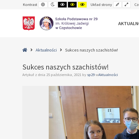
Default
Night
Black
Black
Yellow
Fixed
Wide
Kontrast
Układ strony
Cz
contrast
contrast
and
and
and
layout
layo
White
Yellow
Black
contrast
contrast
contrast
AKTUALN
–
Sukces
Home
Aktualności
Sukces naszych szachistów!
naszych
szachistów!
Sukces naszych szachistów!
Artykuł z dnia
25 października, 2021
by
sp29
w
Aktualności