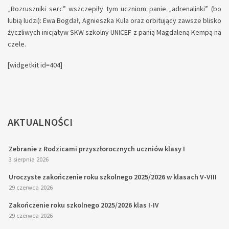
„Rozruszniki serc” wszczepiły tym uczniom panie „adrenalinki” (bo
lubią ludzi): Ewa Bogdał, Agnieszka Kula oraz orbitujący zawsze blisko
życzliwych inicjatyw SKW szkolny UNICEF z panią Magdaleną Kempą na
czele.
[widgetkit id=404]
AKTUALNOŚCI
Zebranie z Rodzicami przyszłorocznych uczniów klasy I
3 sierpnia 2026
Uroczyste zakończenie roku szkolnego 2025/2026 w klasach V-VIII
29 czerwca 2026
Zakończenie roku szkolnego 2025/2026 klas I-IV
29 czerwca 2026