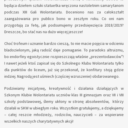
będąca dziełem sztuki statuetka wręczona nastoletnim samarytanom
podczas XIII Gali Wolontariatu. Doceniono nas za całokształt
zaangażowania pro publico bono w zeszłym roku. Co oni nam
przygotują za fetę, jak podsumujemy przedsięwzięcia 2018/2019?
Dreszcze, bo stać nas na dużo więcej jeszcze!
Choć trofeum i uznanie bardzo cieszą, to nie macie pojęcia w odcieniu
bladozielonym, jaką radość daje pomaganie. To paradoks altruizmu,
bo endorfiny egoistycznie rozpieszczają właśnie „prezentodawców”!
I nawet jeżeli ktoś zapisał się do Szkolnego Klubu Wolontariatu tylko
dla punktów do liceum, już się przekonał, że konfitury stoją gdzie
indziej. Nagrodą jest uśmiech (częściej wzruszenie) obdarowanego.
Podziwiamy inicjatywę, kreatywność i działania działających w
Szkonym Klubie Wolontariatu uczniów klas III gimnazjum oraz VII i VIII
szkoły podstawowej, ślemy ukłony w stronę absolwentów, którzy
działali w SKW w ubiegłym roku. Wszystkim gratulujemy, a dziękujemy
– całej reszcie młodzieży, rodziców, nauczycieli – za wspieranie
wszelkich naszych charytatywnych akcji!