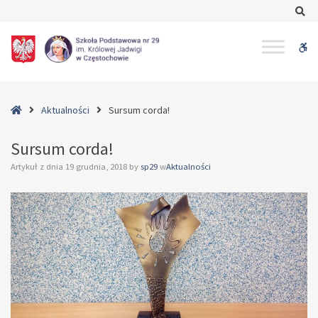
–
Se
Sursum
corda!
W
bu
Home
Aktualności
Sursum corda!
Sursum corda!
Artykuł z dnia
19 grudnia, 2018
by
sp29
w
Aktualności