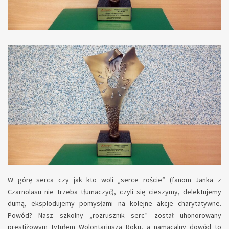
W górę serca czy jak kto woli „serce roście” (fanom Janka z
Czarnolasu nie trzeba tłumaczyć), czyli się cieszymy, delektujemy
dumą, eksplodujemy pomysłami na kolejne akcje charytatywne.
Powód? Nasz szkolny „rozrusznik serc” został uhonorowany
prestiżowym tytułem Wolontariusza Roku, a namacalny dowód to