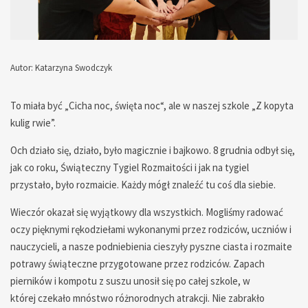
Autor: Katarzyna Swodczyk
— — — — — — — — — — — — — —
To miała być „Cicha noc, święta noc“, ale w naszej szkole „Z kopyta
kulig rwie”.
Och działo się, działo, było magicznie i bajkowo. 8 grudnia odbył się,
jak co roku, Świąteczny Tygiel Rozmaitości i jak na tygiel
przystało, było rozmaicie. Każdy mógł znaleźć tu coś dla siebie.
Wieczór okazał się wyjątkowy dla wszystkich. Mogliśmy radować
oczy pięknymi rękodziełami wykonanymi przez rodziców, uczniów i
nauczycieli, a nasze podniebienia cieszyły pyszne ciasta i rozmaite
potrawy świąteczne przygotowane przez rodziców. Zapach
pierników i kompotu z suszu unosił się po całej szkole, w
której czekało mnóstwo różnorodnych atrakcji. Nie zabrakło