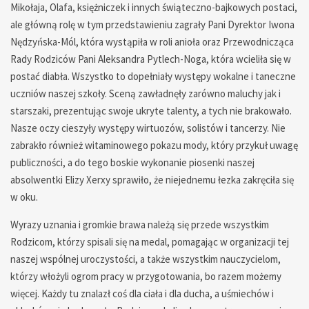
Mikołaja, Olafa, księżniczek i innych świąteczno-bajkowych postaci,
ale główną rolę w tym przedstawieniu zagrały Pani Dyrektor Iwona
Nędzyńska-Mól, która wystąpiła w roli anioła oraz Przewodnicząca
Rady Rodziców Pani Aleksandra Pytlech-Noga, która wcieliła się w
postać diabła. Wszystko to dopełniały występy wokalne i taneczne
uczniów naszej szkoły. Sceną zawładnęły zarówno maluchy jak i
starszaki, prezentując swoje ukryte talenty, a tych nie brakowało.
Nasze oczy cieszyły występy wirtuozów, solistów i tancerzy. Nie
zabrakło również witaminowego pokazu mody, który przykuł uwagę
publiczności, a do tego boskie wykonanie piosenki naszej
absolwentki Elizy Xerxy sprawiło, że niejednemu łezka zakręciła się
w oku.
Wyrazy uznania i gromkie brawa należą się przede wszystkim
Rodzicom, którzy spisali się na medal, pomagając w organizacji tej
naszej wspólnej uroczystości, a także wszystkim nauczycielom,
którzy włożyli ogrom pracy w przygotowania, bo razem możemy
więcej. Każdy tu znalazł coś dla ciała i dla ducha, a uśmiechów i