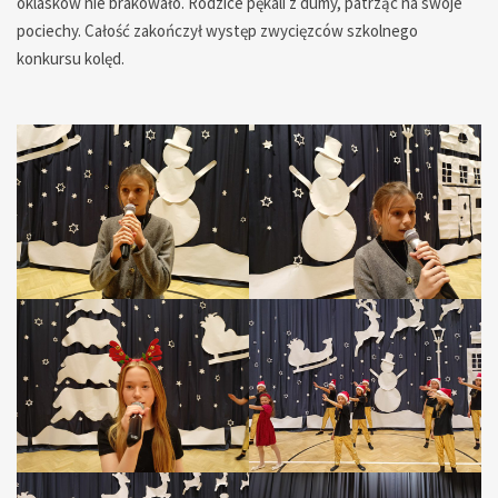
oklasków nie brakowało. Rodzice pękali z dumy, patrząc na swoje
pociechy. Całość zakończył występ zwycięzców szkolnego
konkursu kolęd.