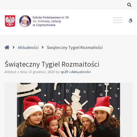
–
Se
Świąteczny
Tygiel
W
Rozmaitości
bu
Home
Aktualności
Świąteczny Tygiel Rozmaitości
Świąteczny Tygiel Rozmaitości
Artykuł z dnia
13 grudnia, 2023
by
sp29
w
Aktualności