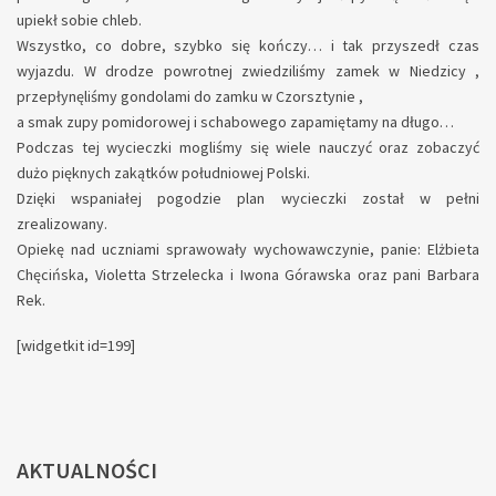
upiekł sobie chleb.
Wszystko, co dobre, szybko się kończy… i tak przyszedł czas
wyjazdu. W drodze powrotnej zwiedziliśmy zamek w Niedzicy ,
przepłynęliśmy gondolami do zamku w Czorsztynie ,
a smak zupy pomidorowej i schabowego zapamiętamy na długo…
Podczas tej wycieczki mogliśmy się wiele nauczyć oraz zobaczyć
dużo pięknych zakątków południowej Polski.
Dzięki wspaniałej pogodzie plan wycieczki został w pełni
zrealizowany.
Opiekę nad uczniami sprawowały wychowawczynie, panie: Elżbieta
Chęcińska, Violetta Strzelecka i Iwona Górawska oraz pani Barbara
Rek.
[widgetkit id=199]
AKTUALNOŚCI