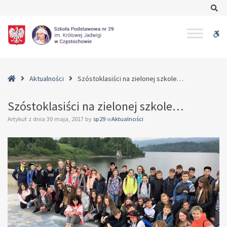
–
Se
Szóstoklasiści
na
W
zielonej
szkole…
bu
Home
Aktualności
Szóstoklasiści na zielonej szkole…
Szóstoklasiści na zielonej szkole…
Artykuł z dnia
30 maja, 2017
by
sp29
w
Aktualności