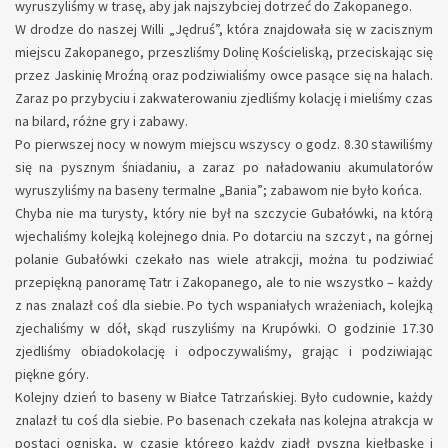
wyruszyliśmy w trasę, aby jak najszybciej dotrzeć do Zakopanego.
W drodze do naszej Willi „Jędruś”, która znajdowała się w zacisznym
miejscu Zakopanego, przeszliśmy Dolinę Kościeliską, przeciskając się
przez Jaskinię Mroźną oraz podziwialiśmy owce pasące się na halach.
Zaraz po przybyciu i zakwaterowaniu zjedliśmy kolację i mieliśmy czas
na bilard, różne gry i zabawy.
Po pierwszej nocy w nowym miejscu wszyscy o godz. 8.30 stawiliśmy
się na pysznym śniadaniu, a zaraz po naładowaniu akumulatorów
wyruszyliśmy na baseny termalne „Bania”; zabawom nie było końca.
Chyba nie ma turysty, który nie był na szczycie Gubałówki, na którą
wjechaliśmy kolejką kolejnego dnia. Po dotarciu na szczyt , na górnej
polanie Gubałówki czekało nas wiele atrakcji, można tu podziwiać
przepiękną panoramę Tatr i Zakopanego, ale to nie wszystko – każdy
z nas znalazł coś dla siebie. Po tych wspaniałych wrażeniach, kolejką
zjechaliśmy w dół, skąd ruszyliśmy na Krupówki. O godzinie 17.30
zjedliśmy obiadokolację i odpoczywaliśmy, grając i podziwiając
piękne góry.
Kolejny dzień to baseny w Białce Tatrzańskiej. Było cudownie, każdy
znalazł tu coś dla siebie. Po basenach czekała nas kolejna atrakcja w
postaci ogniska, w czasie którego każdy zjadł pyszną kiełbaskę i