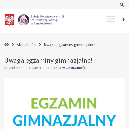
–
Se
Uwaga
egzaminy
W
gimnazjalne!
bu
Home
Aktualności
Uwaga egzaminy gimnazjalne!
Uwaga egzaminy gimnazjalne!
Artykuł z dnia
09 kwietnia, 2019
by
sp29
w
Aktualności