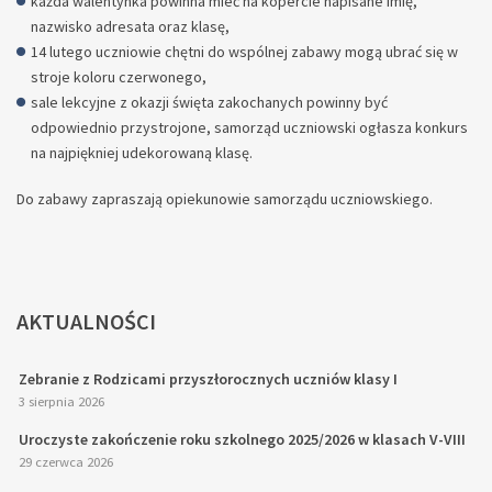
każda walentynka powinna mieć na kopercie napisane imię,
nazwisko adresata oraz klasę,
14 lutego uczniowie chętni do wspólnej zabawy mogą ubrać się w
stroje koloru czerwonego,
sale lekcyjne z okazji święta zakochanych powinny być
odpowiednio przystrojone, samorząd uczniowski ogłasza konkurs
na najpiękniej udekorowaną klasę.
Do zabawy zapraszają opiekunowie samorządu uczniowskiego.
AKTUALNOŚCI
Zebranie z Rodzicami przyszłorocznych uczniów klasy I
3 sierpnia 2026
Uroczyste zakończenie roku szkolnego 2025/2026 w klasach V-VIII
29 czerwca 2026