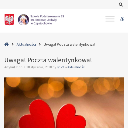
–
Se
Uwaga!
Poczta
W
walentynkowa!
bu
Home
Aktualności
Uwaga! Poczta walentynkowa!
Uwaga! Poczta walentynkowa!
Artykuł z dnia
18 stycznia, 2018
by
sp29
w
Aktualności