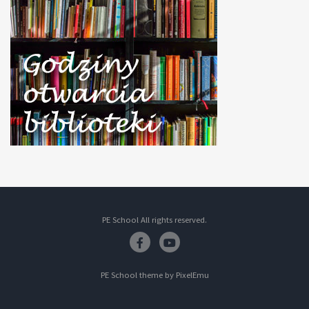
PE School All rights reserved.
Facebook
Youtube
PE School theme by
PixelEmu