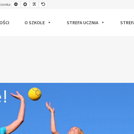
Smaller
Larger
Readable
Default
cionka
ut
Font
Font
Font
Font
OŚCI
O SZKOLE
STREFA UCZNIA
STREF