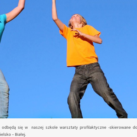
0 odbędą się w naszej szkole warsztaty profilaktyczne -skierowane d
elsko – Białej.