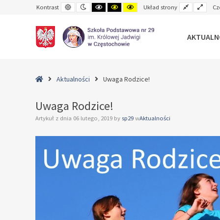
Default
Night
Black
Black
Yellow
Fixed
Wide
Kontrast
Układ strony
Cz
contrast
contrast
and
and
and
layout
layo
White
Yellow
Black
contrast
contrast
contrast
AKTUALN
–
Uwaga
Home
Aktualności
Uwaga Rodzice!
Rodzice!
Uwaga Rodzice!
Artykuł z dnia
06 lutego, 2019
by
sp29
w
Aktualności