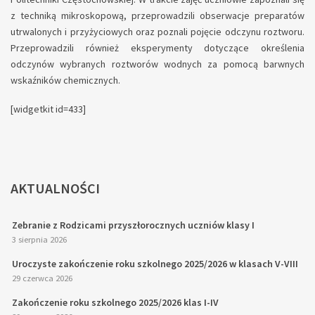
z techniką mikroskopową, przeprowadzili obserwacje preparatów
utrwalonych i przyżyciowych oraz poznali pojęcie odczynu roztworu.
Przeprowadzili również eksperymenty dotyczące określenia
odczynów wybranych roztworów wodnych za pomocą barwnych
wskaźników chemicznych.
[widgetkit id=433]
AKTUALNOŚCI
Zebranie z Rodzicami przyszłorocznych uczniów klasy I
3 sierpnia 2026
Uroczyste zakończenie roku szkolnego 2025/2026 w klasach V-VIII
29 czerwca 2026
Zakończenie roku szkolnego 2025/2026 klas I-IV