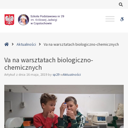
–
Se
Va
na
W
warsztatach
biologiczno-
bu
chemicznych
Home
Aktualności
Va na warsztatach biologiczno-chemicznych
Va na warsztatach biologiczno-
chemicznych
Artykuł z dnia
16 maja, 2019
by
sp29
w
Aktualności