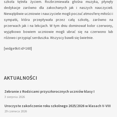
szkoła tętniła życiem. Rozbrzmiewała głośna muzyka, płynęły
dedykacje zarówno dla zakochanych jak i naszych nauczycieli.
Niewątpliwie uczniowie i nauczyciele mogli poczuć atmosferę miłości i
sympatii, która przepływała przez całą szkołę, zarówno na
przerwach jak i na lekcjach. W tym dniu dominował kolor czerwony,
wyjątkowo bowiem uczniowie mogli ubrać się na czerwono lub
różowo i przypiąć serduszka. Wszyscy bawili się świetnie.
[widgetkit id=160]
AKTUALNOŚCI
Zebranie z Rodzicami przyszłorocznych uczniów klasy I
3 sierpnia 2026
Uroczyste zakończenie roku szkolnego 2025/2026 w klasach V-VIII
29 czerwca 2026