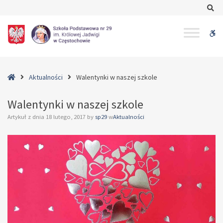
–
Se
Walentynki
w
W
naszej
szkole
bu
Home
Aktualności
Walentynki w naszej szkole
Walentynki w naszej szkole
Artykuł z dnia
18 lutego, 2017
by
sp29
w
Aktualności