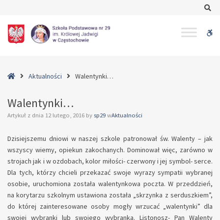
–
Se
Walentynki…
W
bu
Home
Aktualności
Walentynki…
Walentynki…
Artykuł z dnia
12 lutego, 2016
by
sp29
w
Aktualności
Dzisiejszemu dniowi w naszej szkole patronował św. Walenty – jak
wszyscy wiemy, opiekun zakochanych. Dominował więc, zarówno w
strojach jak i w ozdobach, kolor miłości- czerwony i jej symbol- serce.
Dla tych, którzy chcieli przekazać swoje wyrazy sympatii wybranej
osobie, uruchomiona została walentynkowa poczta. W przeddzień,
na korytarzu szkolnym ustawiona została „skrzynka z serduszkiem”,
do której zainteresowane osoby mogły wrzucać „walentynki” dla
swojej wybranki lub swojego wybranka. Listonosz- Pan Walenty