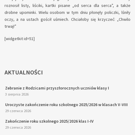
roznosił listy, liściki, kartki pisane „od serca dla serca”, a także
drobne upominki. Wielu osobom w tym dniu płonęły policzki, lśniły
oczy, a na ustach gościł uśmiech. Chciałoby się krzyczeć: „Chwilo
trwaj!”
[widgetkit id=51]
AKTUALNOŚCI
Zebranie z Rodzicami przyszłorocznych uczniów klasy I
3 sierpnia 2026
Uroczyste zakończenie roku szkolnego 2025/2026 w klasach V-VIII
29 czerwca 2026
Zakończenie roku szkolnego 2025/2026 klas I-IV
29 czerwca 2026