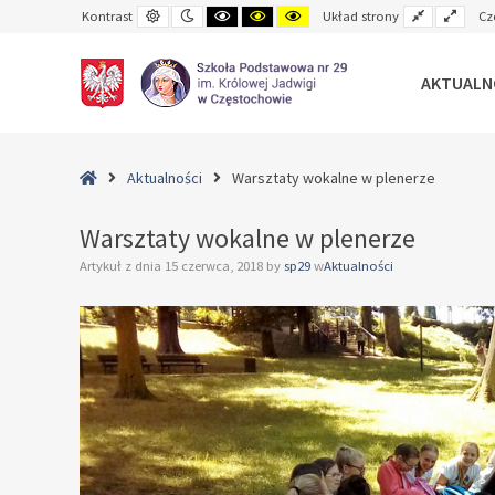
Default
Night
Black
Black
Yellow
Fixed
Wide
Kontrast
Układ strony
Cz
contrast
contrast
and
and
and
layout
layo
White
Yellow
Black
contrast
contrast
contrast
AKTUALN
–
Warsztaty
Home
Aktualności
Warsztaty wokalne w plenerze
wokalne
w
Warsztaty wokalne w plenerze
plenerze
Artykuł z dnia
15 czerwca, 2018
by
sp29
w
Aktualności