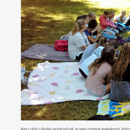
Nasz chór szkolny wziął udział w warsztatach wokalnych, któr