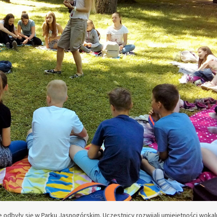
e odbyły się w Parku Jasnogórskim. Uczestnicy rozwijali umiejętności wok