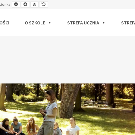
Smaller
Larger
Readable
Default
cionka
ut
Font
Font
Font
Font
OŚCI
O SZKOLE
STREFA UCZNIA
STREF