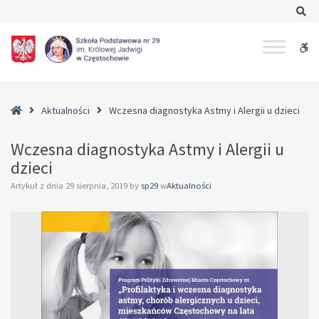
–
Se
Wczesna
diagnostyka
W
Astmy
i
bu
Alergii
u
Home
Aktualności
Wczesna diagnostyka Astmy i Alergii u dzieci
dzieci
Wczesna diagnostyka Astmy i Alergii u
dzieci
Artykuł z dnia
29 sierpnia, 2019
by
sp29
w
Aktualności