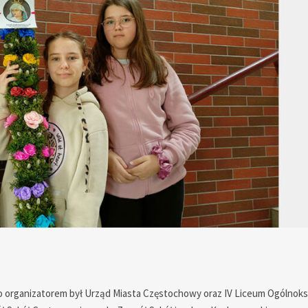
ego organizatorem był Urząd Miasta Częstochowy oraz IV Liceum Ogólnok