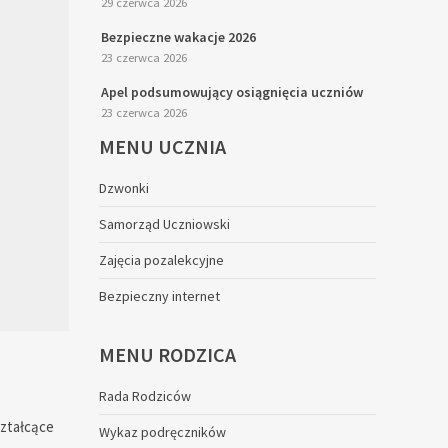
29 czerwca 2026
Bezpieczne wakacje 2026
23 czerwca 2026
Apel podsumowujący osiągnięcia uczniów
23 czerwca 2026
MENU
UCZNIA
Dzwonki
Samorząd Uczniowski
Zajęcia pozalekcyjne
Bezpieczny internet
MENU
RODZICA
Rada Rodziców
ształcące
Wykaz podręczników