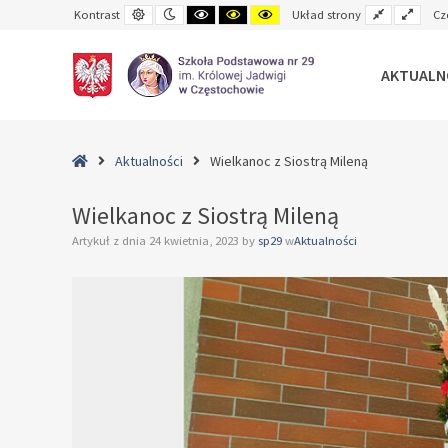
Default
Night
Black
Black
Yellow
Fixed
Wide
Kontrast
Układ strony
Cz
contrast
contrast
and
and
and
layout
layo
White
Yellow
Black
contrast
contrast
contrast
AKTUALN
–
Wielkanoc
Home
Aktualności
Wielkanoc z Siostrą Mileną
z
Siostrą
Wielkanoc z Siostrą Mileną
Mileną
Artykuł z dnia
24 kwietnia, 2023
by
sp29
w
Aktualności