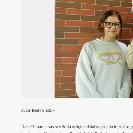
Autor: Beata Gradzik
— — — — — — — — — — — — —
Dnia 31 marca nasza szkoła wzięła udział w projekcie, któr