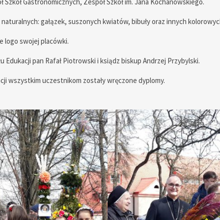
ół Szkół Gastronomicznych, Zespół Szkół im. Jana Kochanowskiego.
 naturalnych: gałązek, suszonych kwiatów, bibuły oraz innych kolorowy
 logo swojej placówki.
łu Edukacji pan Rafał Piotrowski i ksiądz biskup Andrzej Przybylski.
acji wszystkim uczestnikom zostały wręczone dyplomy.