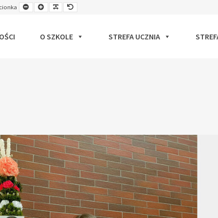
Smaller
Larger
Readable
Default
cionka
ut
Font
Font
Font
Font
OŚCI
O SZKOLE
STREFA UCZNIA
STREF