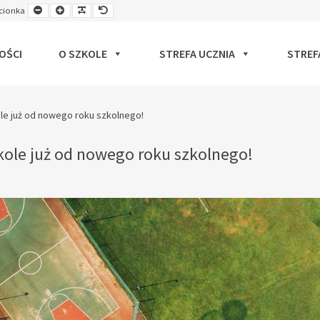
Smaller
Larger
Readable
Default
cionka
ut
Font
Font
Font
Font
OŚCI
O SZKOLE
STREFA UCZNIA
STREF
ole już od nowego roku szkolnego!
kole już od nowego roku szkolnego!