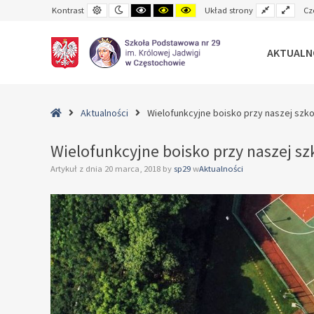
Default
Night
Black
Black
Yellow
Fixed
Wide
Kontrast
Układ strony
Cz
contrast
contrast
and
and
and
layout
layo
White
Yellow
Black
contrast
contrast
contrast
AKTUALN
–
Wielofunkcyjne
Home
Aktualności
Wielofunkcyjne boisko przy naszej szk
boisko
przy
Wielofunkcyjne boisko przy naszej sz
naszej
Artykuł z dnia
20 marca, 2018
by
sp29
w
Aktualności
szkole
już
od
nowego
roku
szkolnego!