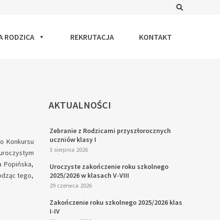
Search
A RODZICA
REKRUTACJA
KONTAKT
AKTUALNOŚCI
Zebranie z Rodzicami przyszłorocznych
uczniów klasy I
go Konkursu
3 sierpnia 2026
 uroczystym
a Popińska,
Uroczyste zakończenie roku szkolnego
odząc tego,
2025/2026 w klasach V-VIII
29 czerwca 2026
Zakończenie roku szkolnego 2025/2026 klas
I-IV