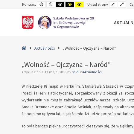
Default
Night
Black
Black
Yellow
Fixed
Wide
Kontrast
Układ strony
Cz
contrast
contrast
and
and
and
layout
layo
White
Yellow
Black
contrast
contrast
contrast
AKTUALN
–
„Wolność
Home
Aktualności
„Wolność – Ojczyzna – Naród”
–
Ojczyzna
„Wolność – Ojczyzna – Naród”
–
Artykuł z dnia
13 maja, 2016
by
sp29
w
Aktualności
Naród”
W niedzielę (8 maja) w Parku im. Stanisława Staszica w Czę
Poezji i Pieśni Patriotycznej, zorganizowany z okazji 71. ro
wydarzeniu nie mogło zabraknąć uczniów naszej szkoły. Ucze
Amelia Brennecke oraz Amelia Sośniak, zaśpiewały na altanko
że pomimo upływu lat, ci jakże młodzi ludzie potrafią oddać szac
To była bardzo piękna uroczystość i cieszymy się, że wzięliśmy 