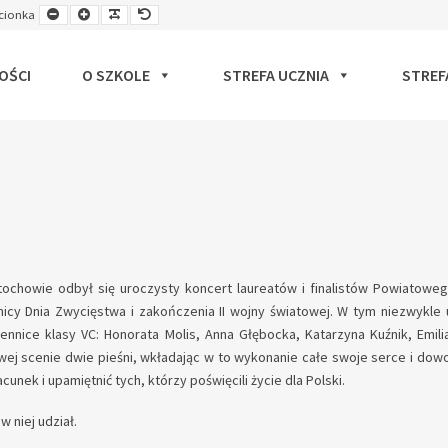
Smaller
Larger
Readable
Default
cionka
ut
Font
Font
Font
Font
OŚCI
O SZKOLE
STREFA UCZNIA
STREF
stochowie odbył się uroczysty koncert laureatów i finalistów Powiatowe
cznicy Dnia Zwycięstwa i zakończenia II wojny światowej. W tym niezwykle
nnice klasy VC: Honorata Molis, Anna Głębocka, Katarzyna Kuźnik, Emili
wej scenie dwie pieśni, wkładając w to wykonanie całe swoje serce i dow
unek i upamiętnić tych, którzy poświęcili życie dla Polski.
w niej udział.