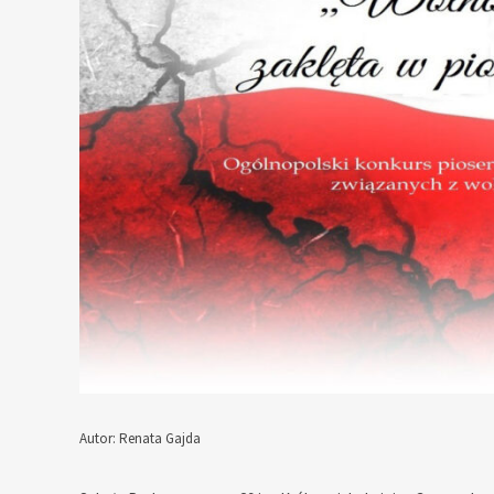
Autor: Renata Gajda
— — — — — — — — — — — —