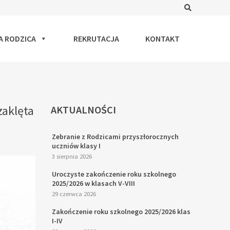
Search
A RODZICA
REKRUTACJA
KONTAKT
zaklęta
AKTUALNOŚCI
Zebranie z Rodzicami przyszłorocznych
uczniów klasy I
3 sierpnia 2026
Uroczyste zakończenie roku szkolnego
2025/2026 w klasach V-VIII
29 czerwca 2026
Zakończenie roku szkolnego 2025/2026 klas
I-IV