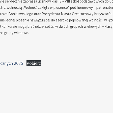
ie serdecznie zaprasza uczniów klas IV – VIII szkół podstawowych do ud
ch z wolnością „Wolność zaklęta w piosence” pod honorowym patronat
iusza Bonisławskiego oraz Prezydenta Miasta Częstochowy Krzysztofa
ie jednej piosenki nawiązującej do szeroko pojmowanej wolności, w jęz
konkursie mogą brać udział soliści w dwóch grupach wiekowych – klasy I
u na grupy wiekowe.
ycznych 2025
Pobierz