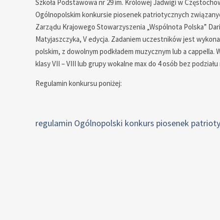
Szkoła Podstawowa nr 29 im. Królowej Jadwigi w Częstochow
Ogólnopolskim konkursie piosenek patriotycznych związany
Zarządu Krajowego Stowarzyszenia „Wspólnota Polska” Dar
Matyjaszczyka, V edycja. Zadaniem uczestników jest wykonan
polskim, z dowolnym podkładem muzycznym lub a cappella. W 
klasy VII – VIII lub grupy wokalne max do 4 osób bez podział
Regulamin konkursu poniżej:
regulamin Ogólnopolski konkurs piosenek patriot