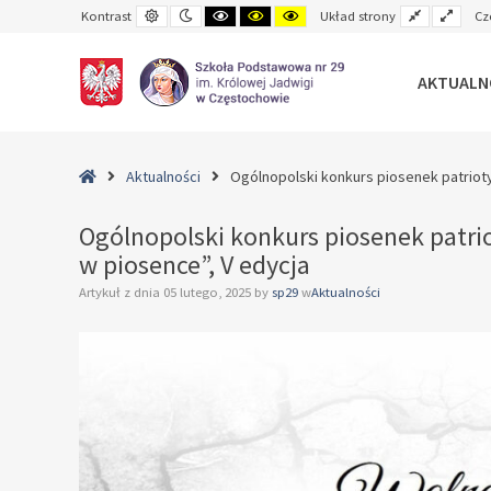
Default
Night
Black
Black
Yellow
Fixed
Wide
Kontrast
Układ strony
Cz
contrast
contrast
and
and
and
layout
layo
White
Yellow
Black
contrast
contrast
contrast
AKTUALN
–
Ogólnopolski
Home
Aktualności
Ogólnopolski konkurs piosenek patriot
konkurs
piosenek
Ogólnopolski konkurs piosenek patri
patriotycznych
w piosence”, V edycja
związanych
z
Artykuł z dnia
05 lutego, 2025
by
sp29
w
Aktualności
wolnością
„Wolność
zaklęta
w
piosence”,
V
edycja