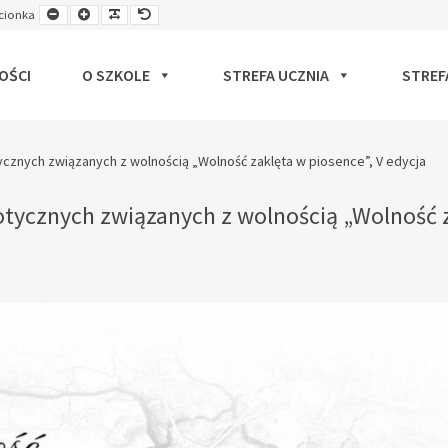
Smaller
Larger
Readable
Default
cionka
ut
Font
Font
Font
Font
OŚCI
O SZKOLE
STREFA UCZNIA
STREF
ycznych związanych z wolnością „Wolność zaklęta w piosence”, V edycja
otycznych związanych z wolnością „Wolność 